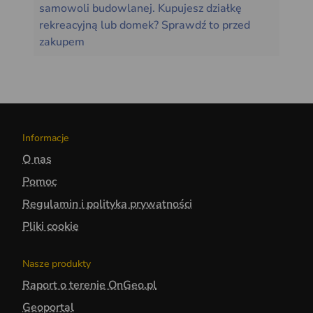
samowoli budowlanej. Kupujesz działkę
rekreacyjną lub domek? Sprawdź to przed
zakupem
Informacje
O nas
Pomoc
Regulamin i polityka prywatności
Pliki cookie
Nasze produkty
Raport o terenie OnGeo.pl
Geoportal