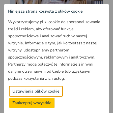
Niniejsza strona korzysta z plików cookie
Wykorzystujemy pliki cookie do spersonalizowania
News
treści i reklam, aby oferować funkcje
Co piąta gmina bez strategii rozwoju.
społecznościowe i analizować ruch w naszej
Do 1 lipca obowiązek, a 457
witrynie. Informacje o tym, jak korzystasz z naszej
samorządów nie zaczęło prac
witryny, udostępniamy partnerom
społecznościowym, reklamowym i analitycznym.
457 gmin w Polsce nie zaczęło prac nad
Partnerzy mogą połączyć te informacje z innymi
strategią rozwoju mimo terminu 1 lipca
2026. Co to oznacza dla właścicieli
danymi otrzymanymi od Ciebie lub uzyskanymi
działek?
podczas korzystania z ich usług.
2026-05-15
~4min
Ustawienia plików cookie
Zaakceptuj wszystkie