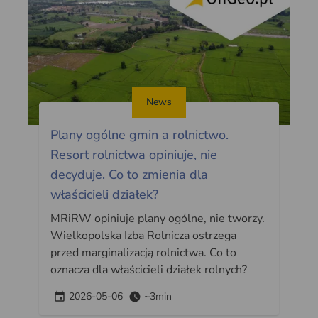
News
Plany ogólne gmin a rolnictwo.
Resort rolnictwa opiniuje, nie
decyduje. Co to zmienia dla
właścicieli działek?
MRiRW opiniuje plany ogólne, nie tworzy.
Wielkopolska Izba Rolnicza ostrzega
przed marginalizacją rolnictwa. Co to
oznacza dla właścicieli działek rolnych?
2026-05-06
~3min