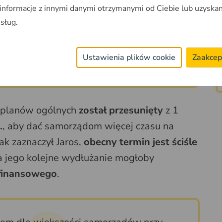
ólnych gmin i miejscowych planów
 informacje z innymi danymi otrzymanymi od Ciebie lub uzyska
o. Wynika to z zaawansowanego etapu
usług.
ów ogólnych”
Ustawienia plików cookie
Zaakcep
ił wiceminister
e planów ogólnych
został przesunięty
z 1
.
, aby dać samorządom więcej czasu na
k zaznaczył Jaros,
obecny termin jest ściśle
 jego kolejne wydłużanie mogłoby
 finansowego
.