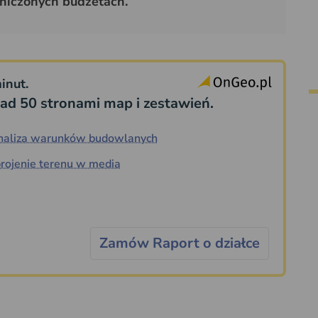
niczonych budżetach.
inut.
ad 50 stronami map i zestawień.
naliza warunków budowlanych
rojenie terenu w media
Zamów Raport o działce