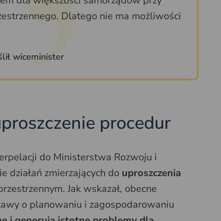
iem dla większości samorządów przy
estrzennego. Dlatego nie ma możliwości
lił wiceminister
uproszczenie procedur
erpelacji do Ministerstwa Rozwoju i
ie działań zmierzających do
uproszczenia
rzestrzennym. Jak wskazał, obecne
ustawy o planowaniu i zagospodarowaniu
 i generują istotne problemy dla