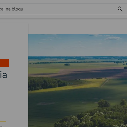
aj na blogu
ia
in