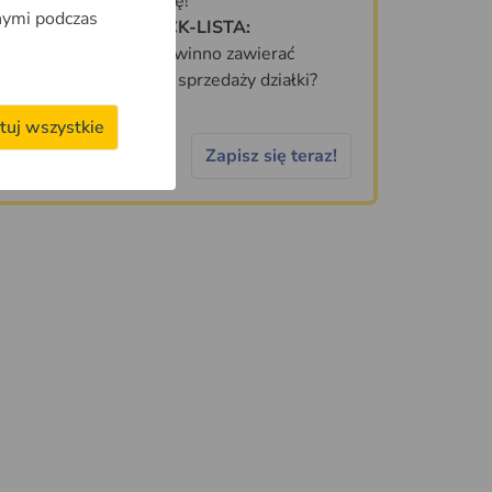
zanim kupisz działkę!
nymi podczas
DARMOWA CHECK-LISTA:
Jakie informacje powinno zawierać
idealne ogłoszenie sprzedaży działki?
tuj wszystkie
Zapisz się teraz!