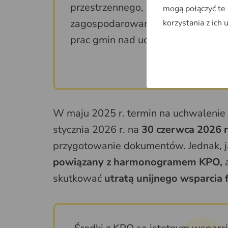
przestrzennego, w tym planów og
mogą połączyć te
zagospodarowania przestrzenneg
korzystania z ich 
prac gmin nad uchwaleniem plan
wyjaśn
W maju 2025 r. termin na uchwaleni
stycznia 2026 r. na
30 czerwca 2026 r
przygotowanie dokumentów. Jednak, ja
powiązany z harmonogramem KPO,
a
skutkować
utratą unijnego wsparcia