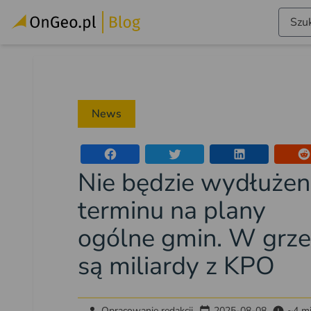
Szuk
News
Nie będzie wydłużen
terminu na plany
ogólne gmin. W grze
są miliardy z KPO
Opracowanie redakcji
2025-08-08
~4 m