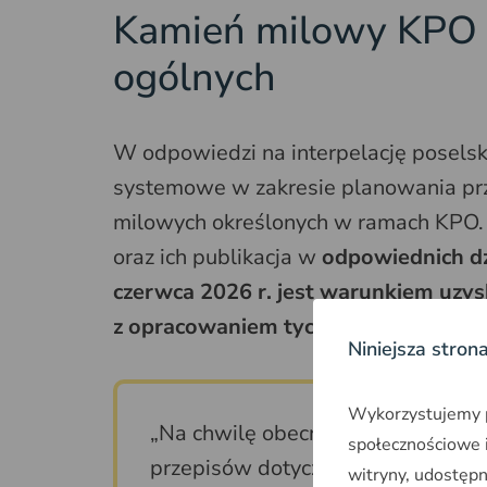
Kamień milowy KPO 
ogólnych
W odpowiedzi na interpelację poselsk
systemowe w zakresie planowania prz
milowych określonych w ramach KPO.
oraz ich publikacja w
odpowiednich d
czerwca 2026 r. jest warunkiem uzy
z opracowaniem tych dokumentów
.
Niniejsza stron
Wykorzystujemy pl
„Na chwilę obecną nie jest możli
społecznościowe i
przepisów dotyczących procedury
witryny, udostęp