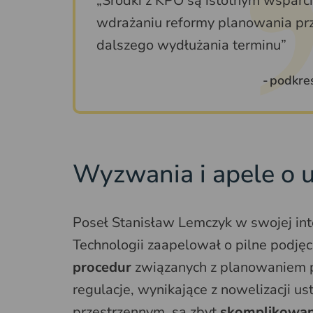
„Środki z KPO są istotnym wsparc
wdrażaniu reformy planowania prz
dalszego wydłużania terminu”
podkreś
Wyzwania i apele o 
Poseł Stanisław Lemczyk w swojej int
Technologii zaapelował o pilne podjęc
procedur
związanych z planowaniem p
regulacje, wynikające z nowelizacji 
przestrzennym, są zbyt
skomplikowane