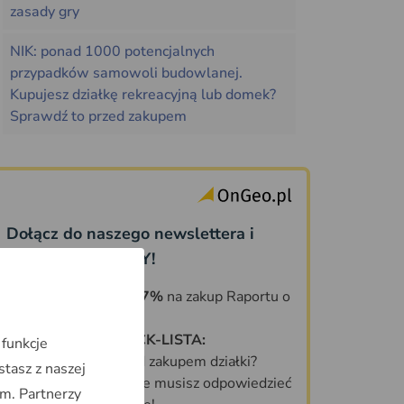
zasady gry
NIK: ponad 1000 potencjalnych
przypadków samowoli budowlanej.
Kupujesz działkę rekreacyjną lub domek?
Sprawdź to przed zakupem
Dołącz do naszego newslettera i
odbierz PREZENTY!
KOD ZNIŻKOWY 7%
na zakup Raportu o
Terenie OnGeo.pl
DARMOWA CHECK-LISTA:
 funkcje
Co sprawdzić przed zakupem działki?
stasz z naszej
70 PYTAŃ, na które musisz odpowiedzieć
m. Partnerzy