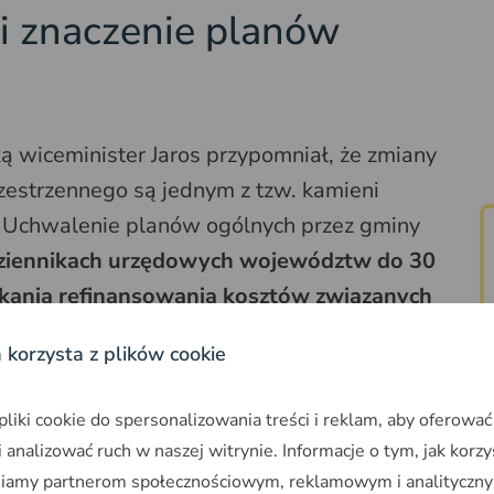
i znaczenie planów
ą wiceminister Jaros przypomniał, że zmiany
estrzennego są jednym z tzw. kamieni
 Uchwalenie planów ogólnych przez gminy
ziennikach urzędowych województw do 30
skania refinansowania kosztów związanych
a korzysta z plików cookie
iki cookie do spersonalizowania treści i reklam, aby oferować
we przeprowadzenie prac nad zmianą
 analizować ruch w naszej witrynie. Informacje o tym, jak korzy
 sporządzania aktów planowania
niamy partnerom społecznościowym, reklamowym i analityczny