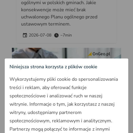
ogólnymi w polskich gminach. Jakie
konsekwencje może mieć brak
uchwalonego Planu ogólnego przed
ustawowym terminem.
2026-07-08
~7min
Niniejsza strona korzysta z plików cookie
Wykorzystujemy pliki cookie do spersonalizowania
treści i reklam, aby oferować funkcje
społecznościowe i analizować ruch w naszej
News
witrynie. Informacje o tym, jak korzystasz z naszej
witryny, udostępniamy partnerom
Koniec kar dla gmin za spóźnione
społecznościowym, reklamowym i analitycznym.
wuzetki. Od 1 lipca 2026 umorzone
Partnerzy mogą połączyć te informacje z innymi
wszystkie toczące się postępowania