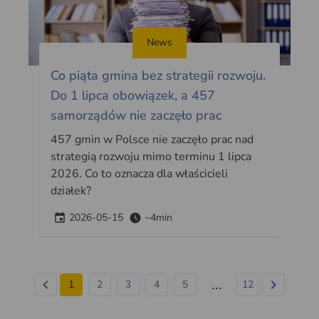
News
Co piąta gmina bez strategii rozwoju.
Do 1 lipca obowiązek, a 457
samorządów nie zaczęło prac
457 gmin w Polsce nie zaczęło prac nad
strategią rozwoju mimo terminu 1 lipca
2026. Co to oznacza dla właścicieli
działek?
2026-05-15
~4min
...
1
2
3
4
5
12