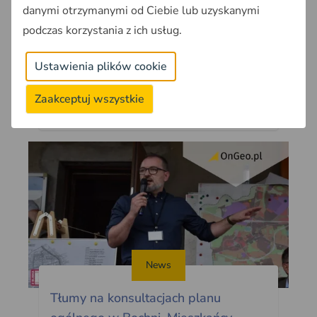
danymi otrzymanymi od Ciebie lub uzyskanymi
Od 1 lipca 2026 umorzone wszystkie
podczas korzystania z ich usług.
postępowania o kary dla gmin za
spóźnione WZ. Przepis działa
Ustawienia plików cookie
retroaktywnie. Co to oznacza dla
właścicieli działek?
Zaakceptuj wszystkie
2026-06-24
~4min
News
Tłumy na konsultacjach planu