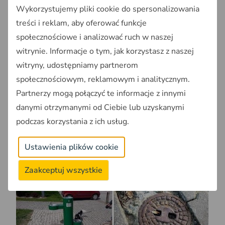
Infrastruktura sanitarna
Wykorzystujemy pliki cookie do spersonalizowania
Sieć wodociągowa;
treści i reklam, aby oferować funkcje
Sieć kanalizacyjna.
społecznościowe i analizować ruch w naszej
witrynie. Informacje o tym, jak korzystasz z naszej
Urządzenia sieci wodociągowej
witryny, udostępniamy partnerom
Przykładami urządzeń sieci wodociągowej są:
społecznościowym, reklamowym i analitycznym.
Partnerzy mogą połączyć te informacje z innymi
danymi otrzymanymi od Ciebie lub uzyskanymi
podczas korzystania z ich usług.
Ustawienia plików cookie
Zaakceptuj wszystkie