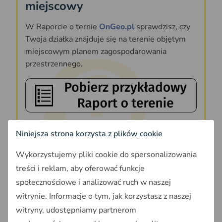
miejscowy
W Raporcie o ternie
OnGeo.pl
sprawdzisz, czy
Twoja działka znajduje się na terenie objętym
miejscowym planem zagospodarowania
przestrzennego.
Dla obszarów z dostępnymi danymi MPZP
Niniejsza strona korzysta z plików cookie
otrzymasz pełną nazwę i numer uchwały oraz
zaznaczone na mapie granice obowiązujących
Wykorzystujemy pliki cookie do spersonalizowania
planów. Jeśli analizowany teren jest objęty
treści i reklam, aby oferować funkcje
miejscowym planem, dla wybranych obszarów
społecznościowe i analizować ruch w naszej
można uzyskać informacje o
przeznaczeniu i
witrynie. Informacje o tym, jak korzystasz z naszej
zasadach zagospodarowania
witryny, udostępniamy partnerom
terenów
wyznaczonych w planie (granice,