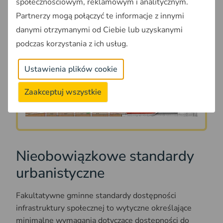
powierzchnia i udział procentowy dla każdego
społecznościowym, reklamowym i analitycznym.
terenu).
Partnerzy mogą połączyć te informacje z innymi
danymi otrzymanymi od Ciebie lub uzyskanymi
podczas korzystania z ich usług.
Ustawienia plików cookie
Play
Zaakceptuj wszystkie
Nieobowiązkowe standardy
urbanistyczne
Fakultatywne gminne standardy dostępności
infrastruktury społecznej to wytyczne określające
minimalne wymagania dotyczące dostępności do