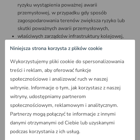
ryzyku wystąpienia poważnej awarii
przemysłowej, w przypadku gdy sposób
zagospodarowania terenów zwiększa ryzyko lub
skutki poważnych awarii przemysłowych,
właściwych zarządców infrastruktury kolejowej,
Prezesa Państwowej Agencji Atomistyki w
Niniejsza strona korzysta z plików cookie
zakresie lokalizacji obiektów jądrowych i
składowisk odpadów promieniotwórczych – w
Wykorzystujemy pliki cookie do spersonalizowania
przypadku projektów planów ogólnych
treści i reklam, aby oferować funkcje
obejmujących obszary, na których zlokalizowano
społecznościowe i analizować ruch w naszej
obiekty jądrowe lub składowiska odpadów
witrynie. Informacje o tym, jak korzystasz z naszej
promieniotwórczych,
witryny, udostępniamy partnerom
Spółki Celowej w zakresie dotyczącym lokalizacji
społecznościowym, reklamowym i analitycznym.
Inwestycji i Inwestycji Towarzyszących oraz
Partnerzy mogą połączyć te informacje z innymi
obszaru otoczenia CPK,
właściwego terytorialnie nadleśniczego,
danymi otrzymanymi od Ciebie lub uzyskanymi
operatora systemu przesyłowego
podczas korzystania z ich usług.
elektroenergetycznego w zakresie sposobu