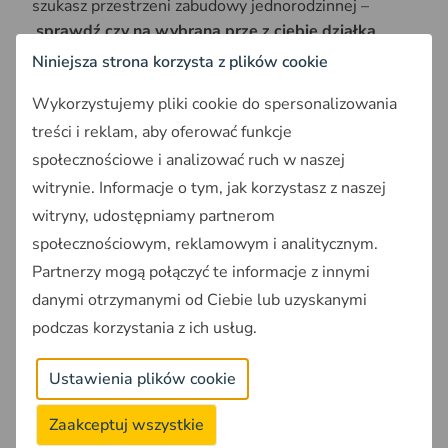
szukasz przestrzeni zabudowy jednorodzinnej –
sprawdź czy na wybrana prze z ciebie działka
pokryta jest kolorem jasnobrązowym oraz
Niniejsza strona korzysta z plików cookie
oznaczona MN – to oznacza, że obszar ten
Wykorzystujemy pliki cookie do spersonalizowania
przeznaczony jest pod zabudowę jednorodzinną
.
Jeśli oznaczenie jest inne, może się okazać że nie
treści i reklam, aby oferować funkcje
będziesz mógł tam wybudować domu.
społecznościowe i analizować ruch w naszej
witrynie. Informacje o tym, jak korzystasz z naszej
witryny, udostępniamy partnerom
Dowiedz się więcej:
społecznościowym, reklamowym i analitycznym.
Jak czytać MPZP? Tłumaczymy krok po kroku
Partnerzy mogą połączyć te informacje z innymi
danymi otrzymanymi od Ciebie lub uzyskanymi
Jeżeli działka nie jest objęta mpzp, to aby dowiedzieć
podczas korzystania z ich usług.
się czy jest budowlana, koniecznym będzie
złożenie
wniosku do urzędu o wydanie warunków
Ustawienia plików cookie
zabudowy
.
Zaakceptuj wszystkie