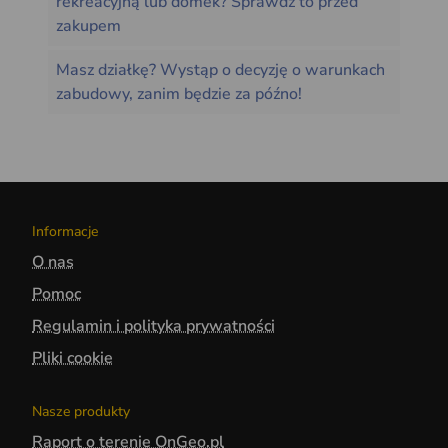
rekreacyjną lub domek? Sprawdź to przed
zakupem
Masz działkę? Wystąp o decyzję o warunkach
zabudowy, zanim będzie za późno!
Informacje
O nas
Pomoc
Regulamin i polityka prywatności
Pliki cookie
Nasze produkty
Raport o terenie OnGeo.pl