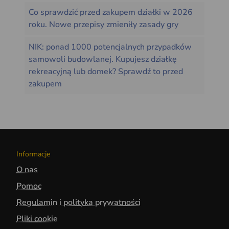
Co sprawdzić przed zakupem działki w 2026
roku. Nowe przepisy zmieniły zasady gry
NIK: ponad 1000 potencjalnych przypadków
samowoli budowlanej. Kupujesz działkę
rekreacyjną lub domek? Sprawdź to przed
zakupem
Informacje
O nas
Pomoc
Regulamin i polityka prywatności
Pliki cookie