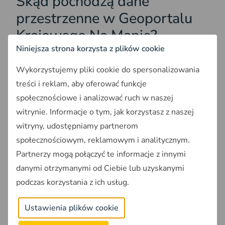
Skąd pochodzą dane
przestrzenne w Geoportalu
Krajowego Na Mapie?
Niniejsza strona korzysta z plików cookie
Dane pochodzą z wielu różnych źródeł, które
Wykorzystujemy pliki cookie do spersonalizowania
następnie opracowano i przedstawiono na mapach.
Źródła o których mowa to przede wszystkim:
treści i reklam, aby oferować funkcje
społecznościowe i analizować ruch w naszej
Państwowy rejestr granic;
witrynie. Informacje o tym, jak korzystasz z naszej
Powiatowy Zasób Geodezyjny i Kartograficzny;
witryny, udostępniamy partnerom
Generalna Dyrekcja Ochrony Środowiska;
społecznościowym, reklamowym i analitycznym.
Rejestr miejscowych planów zagospodarowania
przestrzennego (MPZP);
Partnerzy mogą połączyć te informacje z innymi
Rejestr wydanych pozwoleń na budowę;
danymi otrzymanymi od Ciebie lub uzyskanymi
Ewidencja Miejscowości Ulic i Adresów;
podczas korzystania z ich usług.
Inne rejestry dostępne za pośrednictwem
geoportalu rządowego.
Ustawienia plików cookie