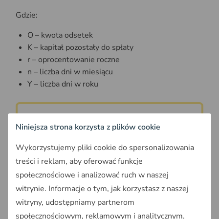
Gdzie:
O – kwota odsetek
K – kapitał pozostały do spłaty
r – oprocentowanie roczne
n – liczba dni w miesiącu
Y – liczba dni w roku
Przykład praktyczny:
Niniejsza strona korzysta z plików cookie
Przy kapitale 150 000 zł, oprocentowaniu 6% i
Wykorzystujemy pliki cookie do spersonalizowania
31 dniach miesiąca, miesięczne odsetki wyniosą
treści i reklam, aby oferować funkcje
764 zł.
społecznościowe i analizować ruch w naszej
witrynie. Informacje o tym, jak korzystasz z naszej
Sposób obliczania raty przy różnych
witryny, udostępniamy partnerom
systemach spłaty
społecznościowym, reklamowym i analitycznym.