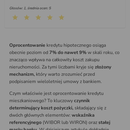
Głosów: 1, średnia ocen: 5
Oprocentowanie
kredytu hipotecznego osiąga
obecnie poziom od
7% do nawet 9%
w skali roku, co
znacząco wpływa na całkowity koszt zakupu
nieruchomości. Za tymi liczbami kryje się
złożony
mechanizm,
który warto zrozumieć przed
podpisaniem wieloletniej umowy z bankiem.
Czym właściwie jest oprocentowanie kredytu
mieszkaniowego? To kluczowy
czynnik
determinujący koszt pożyczki,
składający się z
dwóch głównych elementów:
wskaźnika
referencyjnego
(WIBOR lub WIRON) oraz
stałej
marży banku.
W dzisiejszym artykule dokładnie