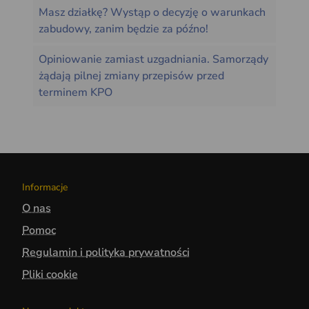
Masz działkę? Wystąp o decyzję o warunkach
zabudowy, zanim będzie za późno!
Opiniowanie zamiast uzgadniania. Samorządy
żądają pilnej zmiany przepisów przed
terminem KPO
Informacje
O nas
Pomoc
Regulamin i polityka prywatności
Pliki cookie