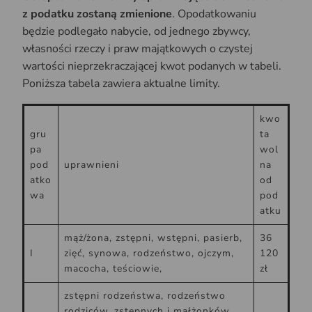
z podatku zostaną zmienione
. Opodatkowaniu
będzie podlegało nabycie, od jednego zbywcy,
własności rzeczy i praw majątkowych o czystej
wartości nieprzekraczającej kwot podanych w tabeli.
Poniższa tabela zawiera aktualne limity.
kwo
gru
ta
pa
wol
pod
uprawnieni
na
atko
od
wa
pod
atku
mąż/żona, zstępni, wstępni, pasierb,
36
I
zięć, synowa, rodzeństwo, ojczym,
120
macocha, teściowie,
zł
zstępni rodzeństwa, rodzeństwo
rodziców, zstępnych i małżonków