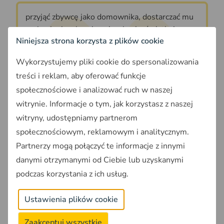
przyjąć zbywcę jako domownika, dostarczać mu
wyżywienia, ubrania, mieszkania, światła i
Niniejsza strona korzysta z plików cookie
opału, zapewnić mu odpowiednią pomoc i
pielęgnowanie w chorobie oraz sprawić mu
Wykorzystujemy pliki cookie do spersonalizowania
własnym kosztem pogrzeb odpowiadający
treści i reklam, aby oferować funkcje
zwyczajom miejscowym.
społecznościowe i analizować ruch w naszej
KC, art. 908 § 1
witrynie. Informacje o tym, jak korzystasz z naszej
witryny, udostępniamy partnerom
społecznościowym, reklamowym i analitycznym.
Stronami umowy dożywocia mogą być tylko
Partnerzy mogą połączyć te informacje z innymi
pełnoletnie osoby. Umowa dożywocia nie jest brana
danymi otrzymanymi od Ciebie lub uzyskanymi
pod uwagę przy ustalaniu zachowku i należy ją
sporządzić w formie aktu notarialnego. Dożywocie
podczas korzystania z ich usług.
można również ustalić na rzecz bliskiej osoby zbywcy
nieruchomości.
Ustawienia plików cookie
Zaakceptuj wszystkie