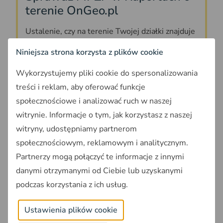
terenie OnGeo.pl
Ustalenie, czy na terenie Twojej działki znajduje
się plan miejscowy, jest priorytetowym
Niniejsza strona korzysta z plików cookie
zadaniem na podstawie którego opracujesz
kolejne kroki działania w procedurze
Wykorzystujemy pliki cookie do spersonalizowania
przekształcenia działki rolnej na budowlaną. Z
treści i reklam, aby oferować funkcje
pomocą przyjdzie Ci
Raport o terenie OnGeo.pl
.
społecznościowe i analizować ruch w naszej
witrynie. Informacje o tym, jak korzystasz z naszej
witryny, udostępniamy partnerom
społecznościowym, reklamowym i analitycznym.
Generując Raport otrzymasz otrzymasz pełną
Partnerzy mogą połączyć te informacje z innymi
nazwę i numer uchwały oraz zaznaczone na
danymi otrzymanymi od Ciebie lub uzyskanymi
mapie granice obowiązujących planów.
podczas korzystania z ich usług.
Jeżeli obszar jest częściowo objęty MPZP lub
Ustawienia plików cookie
przebiega na nim granica kilku planów, raport