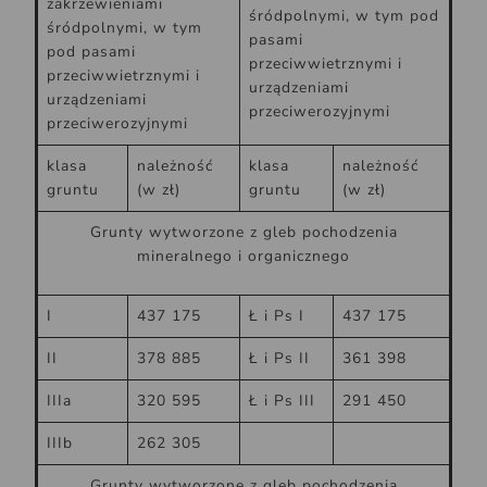
zakrzewieniami
śródpolnymi, w tym pod
śródpolnymi, w tym
pasami
pod pasami
przeciwwietrznymi i
przeciwwietrznymi i
urządzeniami
urządzeniami
przeciwerozyjnymi
przeciwerozyjnymi
klasa
należność
klasa
należność
gruntu
(w zł)
gruntu
(w zł)
Grunty wytworzone z gleb pochodzenia
mineralnego i organicznego
I
437 175
Ł i Ps I
437 175
II
378 885
Ł i Ps II
361 398
IIIa
320 595
Ł i Ps III
291 450
IIIb
262 305
Grunty wytworzone z gleb pochodzenia