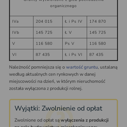
organicznego
IVa
204 015
Ł i Ps IV
174 870
IVb
145 725
Ł V
145 725
V
116 580
Ps V
116 580
VI
87 435
Ł i Ps VI
87 435
Należność pomniejsza się o
wartość gruntu
, ustalaną
według aktualnych cen rynkowych w danej
miejscowości na dzień, w którym nieruchomość
została wyłączona z produkcji rolnej.
Wyjątki: Zwolnienie od opłat
Zwolnione od opłat są
wyłączenia z produkcji