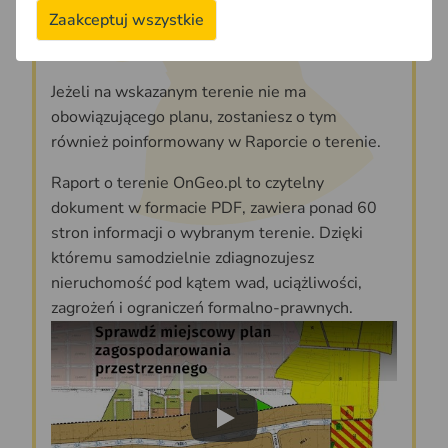
informuje o procentowym i powierzchniowym
Zaakceptuj wszystkie
udziale badanego terenu w każdym z
obowiązujących planów.
Jeżeli na wskazanym terenie nie ma
obowiązującego planu, zostaniesz o tym
również poinformowany w Raporcie o terenie.
Raport o terenie OnGeo.pl to czytelny
dokument w formacie PDF, zawiera ponad 60
stron informacji o wybranym terenie. Dzięki
któremu samodzielnie zdiagnozujesz
nieruchomość pod kątem wad, uciążliwości,
zagrożeń i ograniczeń formalno-prawnych.
Play