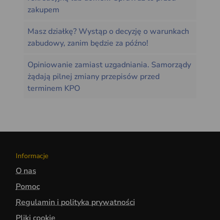
zakupem
Masz działkę? Wystąp o decyzję o warunkach
zabudowy, zanim będzie za późno!
Opiniowanie zamiast uzgadniania. Samorządy
żądają pilnej zmiany przepisów przed
terminem KPO
Informacje
O nas
Pomoc
Regulamin i polityka prywatności
Pliki cookie