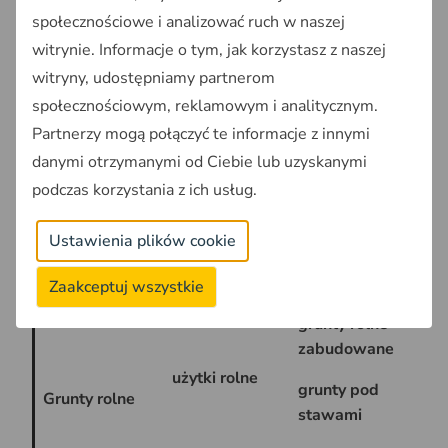
społecznościowe i analizować ruch w naszej
Kategoria
witrynie. Informacje o tym, jak korzystasz z naszej
Oz
użytku
Rodzaj użytku gruntowego
witryny, udostępniamy partnerom
w 
gruntowego
społecznościowym, reklamowym i analitycznym.
Partnerzy mogą połączyć te informacje z innymi
grunty orne
R
danymi otrzymanymi od Ciebie lub uzyskanymi
sady
S
podczas korzystania z ich usług.
łąki trwałe
Ł
Ustawienia plików cookie
pastwiska
Ps
trwałe
Zaakceptuj wszystkie
grunty rolne
Br
zabudowane
użytki rolne
grunty pod
Grunty rolne
Ws
stawami