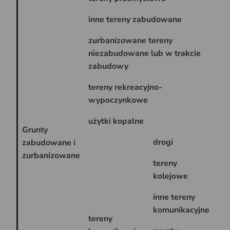
inne tereny zabudowane
Bi
zurbanizowane tereny
niezabudowane lub w trakcie
Bp
zabudowy
tereny rekreacyjno-
Bz
wypoczynkowe
użytki kopalne
K
Grunty
drogi
dr
zabudowane i
zurbanizowane
tereny
Tk
kolejowe
inne tereny
Ti
komunikacyjne
tereny