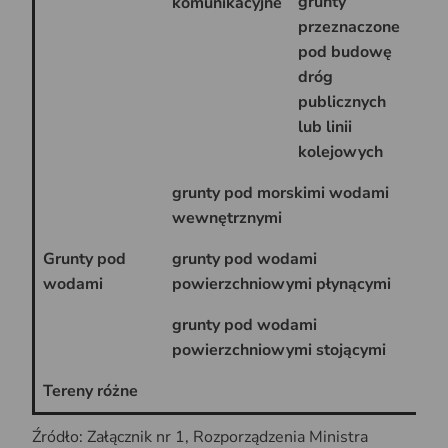
grunty
komunikacyjne
przeznaczone
pod budowę
dróg
Tp
publicznych
lub linii
kolejowych
grunty pod morskimi wodami
W
wewnętrznymi
Grunty pod
grunty pod wodami
W
wodami
powierzchniowymi płynącymi
grunty pod wodami
W
powierzchniowymi stojącymi
Tereny różne
Tr
Źródło: Załącznik nr 1, Rozporządzenia Ministra