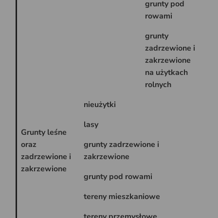
grunty pod
W
rowami
grunty
zadrzewione i
zakrzewione
Lzr
na użytkach
rolnych
nieużytki
N
lasy
Ls
Grunty leśne
oraz
grunty zadrzewione i
Lz
zadrzewione i
zakrzewione
zakrzewione
grunty pod rowami
W
tereny mieszkaniowe
B
tereny przemysłowe
Ba