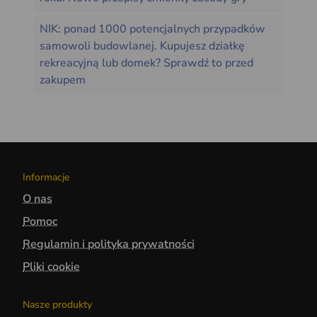
NIK: ponad 1000 potencjalnych przypadków
samowoli budowlanej. Kupujesz działkę
rekreacyjną lub domek? Sprawdź to przed
zakupem
Informacje
O nas
Pomoc
Regulamin i polityka prywatności
Pliki cookie
Nasze produkty