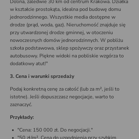
Dolina, zaledwie 30 km od centrum Krakowa. Działka
w kształcie prostokąta, idealna pod budowę domu
jednorodzinnego. Wszystkie media dostępne w
drodze (prąd, woda, gaz). Nieruchomość znajduje się
przy utwardzonej drodze gminnej, w otoczeniu
nowoczesnych domów jednorodzinnych. W pobliżu
szkoła podstawowa, sklep spożywczy oraz przystanek
autobusowy. Piękne widoki na pobliskie wzgórza to
dodatkowy atut!"
3. Cena i warunki sprzedaży
Podaj konkretną cenę za całość (lub za m², jeśli to
istotne). Jeśli dopuszczasz negocjacje, warto to
zaznaczyć.
Przykłady:
"Cena: 150 000 zł. Do negocjacji."
"50 zł/m². Cena do uzgodnienia przy szybkim