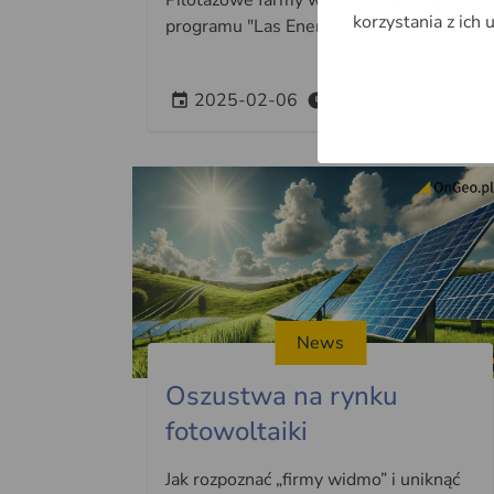
Pilotażowe farmy wiatrowe w ramach
korzystania z ich 
programu "Las Energii"
2025-02-06
~3min
News
Oszustwa na rynku
fotowoltaiki
Jak rozpoznać „firmy widmo” i uniknąć