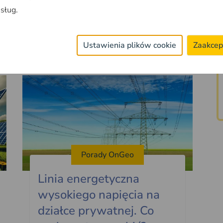
mieszkasz, czy mieszkasz w domu czy
usług.
w mieszkaniu, jaki rodzaj ogrzewania
posiadasz
2025-01-23
~9min
Ustawienia plików cookie
Zaakcep
Porady OnGeo
Linia energetyczna
wysokiego napięcia na
działce prywatnej. Co