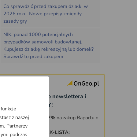
Co sprawdzić przed zakupem działki w
2026 roku. Nowe przepisy zmieniły
zasady gry
NIK: ponad 1000 potencjalnych
przypadków samowoli budowlanej.
Kupujesz działkę rekreacyjną lub domek?
Sprawdź to przed zakupem
Dołącz do naszego newslettera i
odbierz PREZENTY!
 funkcje
stasz z naszej
KOD ZNIŻKOWY 7%
na zakup Raportu o
Terenie OnGeo.pl
m. Partnerzy
DARMOWA CHECK-LISTA:
nymi podczas