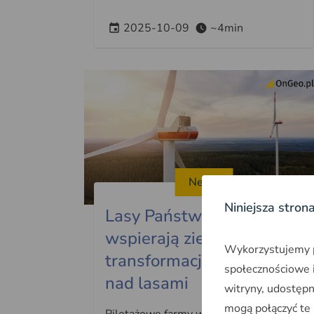
2025-10-09
~4min
News
Niniejsza stron
Lasy Państwowe
wspierają zieloną
Wykorzystujemy pl
transformację - wiatraki
społecznościowe i
nad lasami
witryny, udostęp
mogą połączyć te