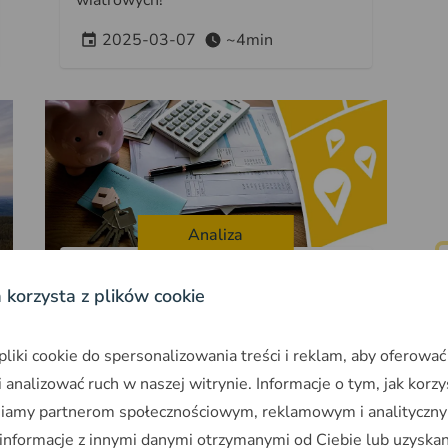
wiatrowych!
2025-03-07
~4min
Analiza
inwestycji
Średnie zużycie energii
a korzysta z plików cookie
elektrycznej - sprawdź ile
prądu zużywasz
iki cookie do spersonalizowania treści i reklam, aby oferować
 analizować ruch w naszej witrynie. Informacje o tym, jak korzy
Zużycie energii elektrycznej może
niamy partnerom społecznościowym, reklamowym i analityczny
zależeć od tego w jakim miejscu
 informacje z innymi danymi otrzymanymi od Ciebie lub uzyska