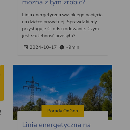
można z tym zrobić?
Linia energetyczna wysokiego napięcia
na działce prywatnej. Sprawdź kiedy
przysługuje Ci odszkodowanie. Czym
jest służebność przesyłu?
2024-10-17
~9min
Porady OnGeo
Linia energetyczna na