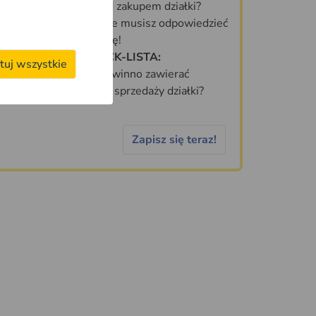
Co sprawdzić przed zakupem działki?
70 PYTAŃ, na które musisz odpowiedzieć
zanim kupisz działkę!
DARMOWA CHECK-LISTA:
tuj wszystkie
Jakie informacje powinno zawierać
idealne ogłoszenie sprzedaży działki?
Zapisz się teraz!