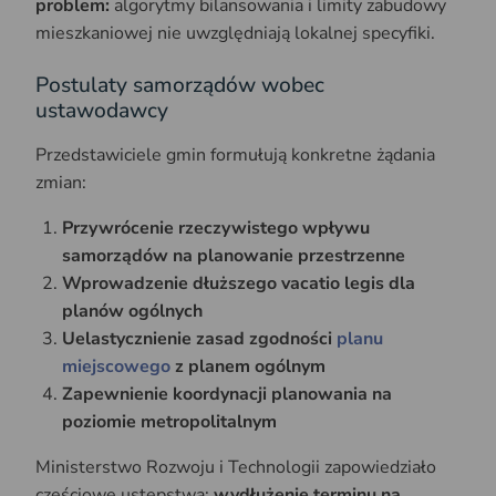
problem:
algorytmy bilansowania i limity zabudowy
mieszkaniowej nie uwzględniają lokalnej specyfiki.
Postulaty samorządów wobec
ustawodawcy
Przedstawiciele gmin formułują konkretne żądania
zmian:
Przywrócenie rzeczywistego wpływu
samorządów na planowanie przestrzenne
Wprowadzenie dłuższego vacatio legis dla
planów ogólnych
Uelastycznienie zasad zgodności
planu
miejscowego
z planem ogólnym
Zapewnienie koordynacji planowania na
poziomie metropolitalnym
Ministerstwo Rozwoju i Technologii zapowiedziało
częściowe ustępstwa:
wydłużenie terminu na