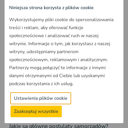
wzrostem cen działek w strategicznych lokalizacjach.
Niniejsza strona korzysta z plików cookie
Warto pamiętać, że analiza wpływu nowych
Wykorzystujemy pliki cookie do spersonalizowania
przepisów na konkretną nieruchomość wymaga
treści i reklam, aby oferować funkcje
szczegółowego zbadania jej
lokalizacji i statusu
społecznościowe i analizować ruch w naszej
prawnego.
witrynie. Informacje o tym, jak korzystasz z naszej
witryny, udostępniamy partnerom
Samorządy apelują o zmiany i
społecznościowym, reklamowym i analitycznym.
proponują rozwiązania
Partnerzy mogą połączyć te informacje z innymi
danymi otrzymanymi od Ciebie lub uzyskanymi
Samorządy przechodzą od krytyki do
konkretnych
podczas korzystania z ich usług.
propozycji zmian w ustawie o planowaniu
przestrzennym.
Przedstawiciele gmin formułują
Ustawienia plików cookie
szczegółowe postulaty dotyczące
planowania
przestrzennego
podczas spotkań z
Zaakceptuj wszystkie
przedstawicielami Kancelarii Prezydenta RP.
Jakie są główne postulaty samorządów?