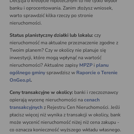
Decyzja o kredycie hipotecznym to nie tylko wybór
banku i oprocentowania. Zanim złożysz wniosek,
warto sprawdzić kilka rzeczy po stronie
nieruchomości.
Status planistyczny działki lub lokalu:
czy
nieruchomość ma aktualne przeznaczenie zgodne z
Twoim planem? Czy w okolicy nie planuje się
inwestycji, które mogą wpłynąć na wartość
nieruchomości? Aktualne zapisy
MPZP
i
planu
ogólnego gminy
sprawdzisz w
Raporcie o Terenie
OnGeo.pl
.
Ceny transakcyjne w okolicy:
banki i rzeczoznawcy
opierają wycenę nieruchomości na
cenach
transakcyjnych
z Rejestru Cen Nieruchomości. Jeśli
płacisz więcej niż wynika z transakcji w okolicy, bank
może wycenić nieruchomość niżej niż cena zakupu -
co oznacza konieczność wyższego wkładu własnego.