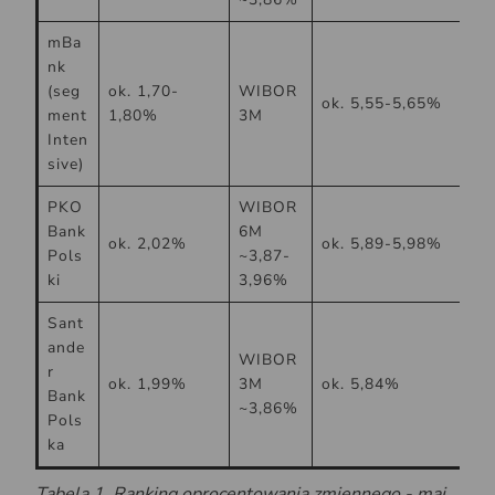
mBa
nk
(seg
ok. 1,70-
WIBOR
ok. 5,55-5,65%
ment
1,80%
3M
Inten
sive)
PKO
WIBOR
Bank
6M
ok. 2,02%
ok. 5,89-5,98%
Pols
~3,87-
ki
3,96%
Sant
ande
WIBOR
r
ok. 1,99%
3M
ok. 5,84%
Bank
~3,86%
Pols
ka
Tabela 1. Ranking oprocentowania zmiennego - maj