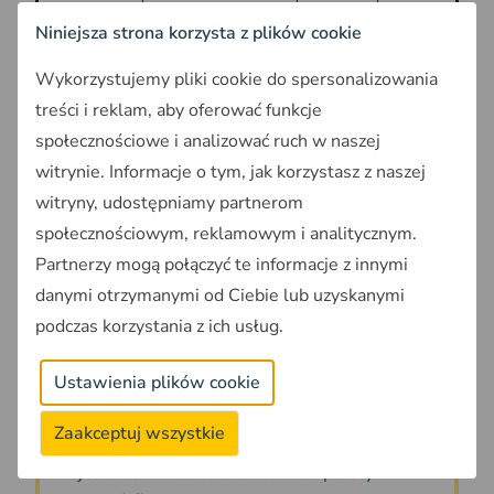
Credit
okres
ok. 6,3-6,5%
7 lat
Niniejsza strona korzysta z plików cookie
Agricole
stałośc
i na
Wykorzystujemy pliki cookie do spersonalizowania
rynku
treści i reklam, aby oferować funkcje
ING Bank
społecznościowe i analizować ruch w naszej
ok. 6,5-6,8%
5 lat
Śląski
witrynie. Informacje o tym, jak korzystasz z naszej
Tabela 2. Ranking oprocentowania stałego maj 2026.
witryny, udostępniamy partnerom
Dane orientacyjne na maj 2026. Oprocentowanie
społecznościowym, reklamowym i analitycznym.
stałe wzrosło w większości banków względem
Partnerzy mogą połączyć te informacje z innymi
kwietnia. Jedynym bankiem z wyraźnym spadkiem
danymi otrzymanymi od Ciebie lub uzyskanymi
jest mBank (-0,39 pp.). Źródło: union-advisors,
podczas korzystania z ich usług.
bankier, bankhipoteczny. *dane z 16.04.2026, mogą
ulec zmianie
Ustawienia plików cookie
Zaakceptuj wszystkie
Przeczytaj także:
Rejestr Cen Nieruchomości - kompletny