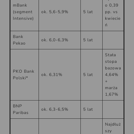
mBank
o 0,39
(segment
ok. 5,6-5,9%
5 lat
pp. vs
Intensive)
kwiecie
ń
Bank
ok. 6,0-6,3%
5 lat
Pekao
Stała
stopa
bazowa
PKO Bank
ok. 6,31%
5 lat
4,64%
Polski*
+
marża
1,67%
BNP
ok. 6,3-6,5%
5 lat
Paribas
Najdłuż
szy