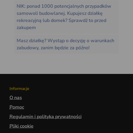
NIK: ponad 1000 potencjalnych przypadków
samowoli budowlanej. Kupujesz działkę
rekreacyjną lub domek? Sprawdź to przed
zakupem
Masz działkę? Wystąp o decyzję o warunkach
zabudowy, zanim będzie za późno!
Informacje
O nas
Pomoc
Regulamin i polityka prywatności
Pliki cookie