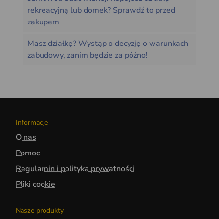
rekreacyjną lub domek? Sprawdź to przed
zakupem
Masz działkę? Wystąp o decyzję o warunkach
zabudowy, zanim będzie za późno!
Informacje
O nas
Pomoc
Regulamin i polityka prywatności
Pliki cookie
Nasze produkty