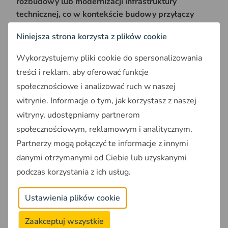
rozbudowy lub modernizacji infrastruktury
technicznej, co w kontekście budowy przyłączy
może mieć duże znaczenie
.
Niniejsza strona korzysta z plików cookie
Wykorzystujemy pliki cookie do spersonalizowania
Przeczytaj także:
treści i reklam, aby oferować funkcje
Jak znaleźć mpzp dla działki?
społecznościowe i analizować ruch w naszej
witrynie. Informacje o tym, jak korzystasz z naszej
Mapa zasadnicza działki
witryny, udostępniamy partnerom
społecznościowym, reklamowym i analitycznym.
Mapę zasadniczą uzyskamy w Wydziale Geodezji
Starostwa Powiatowego właściwego dla lokalizacji
Partnerzy mogą połączyć te informacje z innymi
działki.
danymi otrzymanymi od Ciebie lub uzyskanymi
podczas korzystania z ich usług.
Mapa zasadnicza określa granice działki oraz jej
uzbrojenie
i jest załącznikiem do
wniosku o decyzji o
Ustawienia plików cookie
warunkach zabudowy
. Koszt mapy zasadniczej
wynosi 30-50 zł.
Zaakceptuj wszystkie