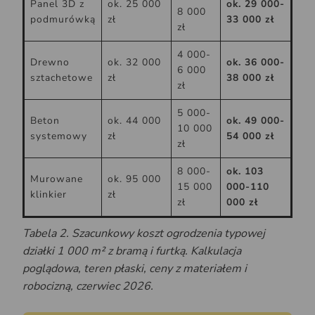
Panel 3D z
ok. 25 000
ok. 29 000-
8 000
podmurówką
zł
33 000 zł
zł
4 000-
Drewno
ok. 32 000
ok. 36 000-
6 000
sztachetowe
zł
38 000 zł
zł
5 000-
Beton
ok. 44 000
ok. 49 000-
10 000
systemowy
zł
54 000 zł
zł
8 000-
ok. 103
Murowane
ok. 95 000
15 000
000-110
klinkier
zł
zł
000 zł
Tabela 2. Szacunkowy koszt ogrodzenia typowej
działki 1 000 m² z bramą i furtką. Kalkulacja
poglądowa, teren płaski, ceny z materiałem i
robocizną, czerwiec 2026.