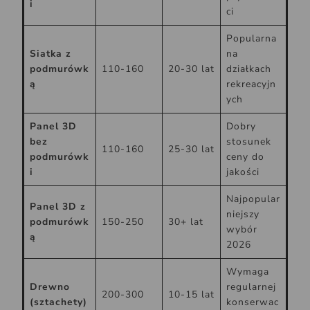
i
ci
Popularna
Siatka z
na
podmurówk
110-160
20-30 lat
działkach
ą
rekreacyjn
ych
Panel 3D
Dobry
bez
stosunek
110-160
25-30 lat
podmurówk
ceny do
i
jakości
Najpopular
Panel 3D z
niejszy
podmurówk
150-250
30+ lat
wybór
ą
2026
Wymaga
Drewno
regularnej
200-300
10-15 lat
(sztachety)
konserwac