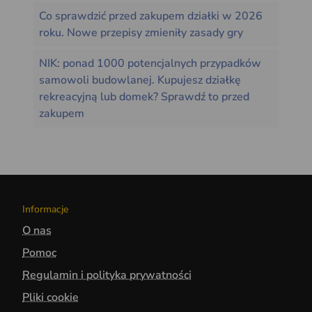
Co sprawdzić przed zakupem działki w 2026
roku. Nowe przepisy zmieniły zasady gry
NIK: ponad 1000 potencjalnych przypadków
samowoli budowlanej. Kupujesz działkę
rekreacyjną lub domek? Sprawdź to przed
zakupem
Informacje
O nas
Pomoc
Regulamin i polityka prywatności
Pliki cookie