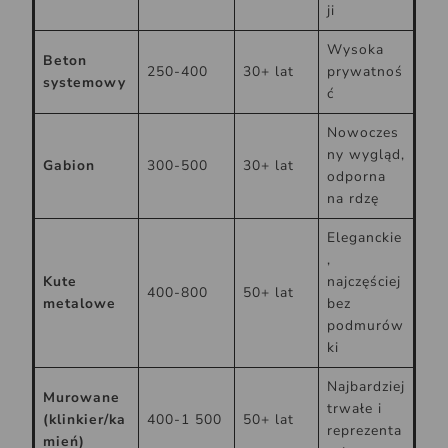
ji
Wysoka
Beton
250-400
30+ lat
prywatnoś
systemowy
ć
Nowoczes
ny wygląd,
Gabion
300-500
30+ lat
odporna
na rdzę
Eleganckie
,
Kute
najczęściej
400-800
50+ lat
metalowe
bez
podmurów
ki
Najbardziej
Murowane
trwałe i
(klinkier/ka
400-1 500
50+ lat
reprezenta
mień)