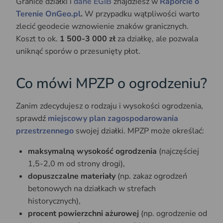
Granice działki i
dane EGiB
znajdziesz w
Raporcie o
Terenie OnGeo.pl
.
W przypadku wątpliwości warto
zlecić geodecie wznowienie znaków granicznych.
Koszt to ok.
1 500-3 000 zł
za działkę, ale pozwala
uniknąć sporów o przesunięty płot.
Co mówi MPZP o ogrodzeniu?
Zanim zdecydujesz o rodzaju i wysokości ogrodzenia,
sprawdź
miejscowy plan zagospodarowania
przestrzennego
swojej działki. MPZP może określać:
maksymalną wysokość ogrodzenia
(najczęściej
1,5-2,0 m od strony drogi),
dopuszczalne materiały
(np. zakaz ogrodzeń
betonowych na działkach w strefach
historycznych),
procent powierzchni ażurowej
(np. ogrodzenie od