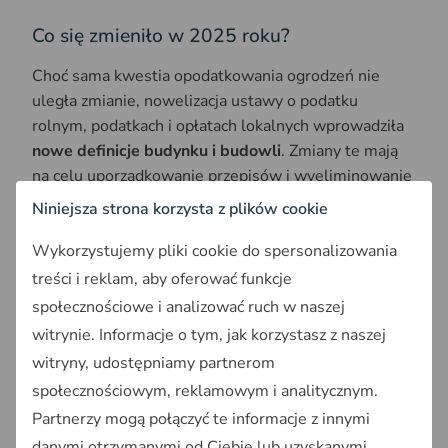
Co się zmieniło w 2025 roku?
Choć sama kwestia opodatkowania ogrodzeń nie
uległa zmianie, nowelizacja ustawy o podatku
rolnym, podatkach i opłatach lokalnych wprowadziła
nowe definicje budynku i budowli
. Zmiany te mają
na celu uporządkowanie przepisów i wyeliminowanie
dotychczasowych nieścisłości.
Niniejsza strona korzysta z plików cookie
Jednym z
głównych założeń nowelizacji było
Wykorzystujemy pliki cookie do spersonalizowania
zrównanie stawek opodatkowania garaży
.
treści i reklam, aby oferować funkcje
Ministerstwo Finansów wyjaśniło również, że
społecznościowe i analizować ruch w naszej
ogrodzenia związane z działalnością leśną nie
witrynie. Informacje o tym, jak korzystasz z naszej
podlegają opodatkowaniu, co dotyczy zarówno
witryny, udostępniamy partnerom
przepisów obowiązujących do końca 2024 roku, jak i
społecznościowym, reklamowym i analitycznym.
tych aktualnych.
Partnerzy mogą połączyć te informacje z innymi
Podstawa prawna
danymi otrzymanymi od Ciebie lub uzyskanymi