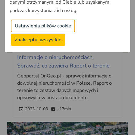
danymi otrzymanymi od Ciebie lub uzyskanymi
podczas korzystania z ich usług.
Ustawienia plików cookie
Zaakceptuj wszystkie
Analiza inwestycji
Informacje o nieruchomościach.
Sprawdź, co zawiera Raport o terenie
Geoportal OnGeo.pl - sprawdź informacje o
dowolnej nieruchomości w Polsce. Raport o
terenie to zestaw danych mapowych i
opisowych w postaci dokumentu
2023-10-03
~17min