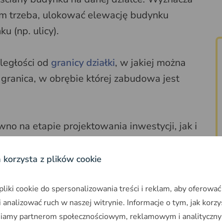
em trzeba, ulokować elewację budynku
u (np. ulicy).
ległości od
granicy działki
, w jakiej można
 granica, w obrębie której zabudowa jest
ówno na etapie projektowania inwestycji, jak i
dzie.
a korzysta z plików cookie
usytuowanie frontowej elewacji budynku, na
nna być zgodna z rozmieszczeniem
iki cookie do spersonalizowania treści i reklam, aby oferować
 analizować ruch w naszej witrynie. Informacje o tym, jak korzy
y zachować harmonijny i spójny układ
niamy partnerom społecznościowym, reklamowym i analityczny