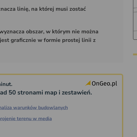
acza linię, na której musi zostać
 wyznacza obszar, w którym nie można
t graficznie w formie prostej linii z
inut.
ad 50 stronami map i zestawień.
naliza warunków budowlanych
rojenie terenu w media