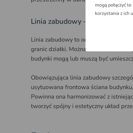
mogą połączyć te
korzystania z ich 
Linia zabudowy – co oznacza?
Linia zabudowy to odległość, w jaki
granic działki. Można również określić
budynki mogą lub muszą być umieszc
Obowiązująca linia zabudowy szczegó
usytuowana frontowa ściana budynku,
Powinna ona harmonizować z istniejąc
tworzyć spójny i estetyczny układ prze