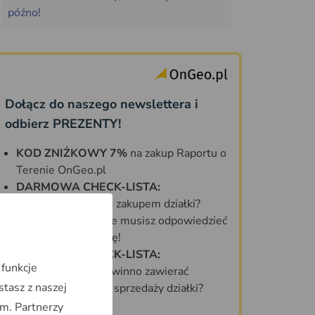
późno!
Dołącz do naszego newslettera i
odbierz PREZENTY!
KOD ZNIŻKOWY 7%
na zakup Raportu o
Terenie OnGeo.pl
DARMOWA CHECK-LISTA:
Co sprawdzić przed zakupem działki?
70 PYTAŃ, na które musisz odpowiedzieć
zanim kupisz działkę!
DARMOWA CHECK-LISTA:
 funkcje
Jakie informacje powinno zawierać
stasz z naszej
idealne ogłoszenie sprzedaży działki?
m. Partnerzy