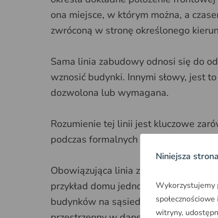
ona miejsce, w którym można, a czas
zwróconą w stronę określonego kierunk
Sama linia zabudowy odnosi się do od
wznosić budynki. Innymi słowy, jest to
dozwolona lub wymagana.
Rozumienie tej linii jest kluczowe zar
podczas formalnych uzgodnień w urzę
Niniejsza stron
Obowiązująca linia zabudowy określa 
przykład domu jednorodzinnego. Powi
Wykorzystujemy pl
społecznościowe i
budynków na sąsiednich posesjach, ab
witryny, udostęp
przestrzenny w danej lokalizacji.