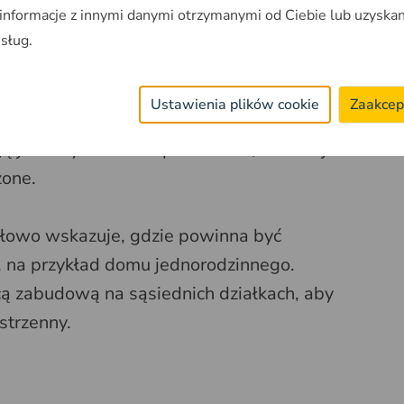
 informacje z innymi danymi otrzymanymi od Ciebie lub uzyska
usług.
Ustawienia plików cookie
Zaakcep
ej budynek może być zlokalizowany względem
 ją jako wyznaczenie przestrzeni, w której
zone.
łowo wskazuje, gdzie powinna być
 na przykład domu jednorodzinnego.
ą zabudową na sąsiednich działkach, aby
strzenny.