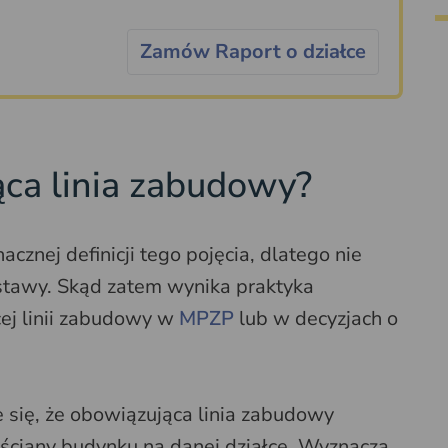
Zamów Raport o działce
ąca linia zabudowy?
znej definicji tego pojęcia, dlatego nie
stawy. Skąd zatem wynika praktyka
cej linii zabudowy w
MPZP
lub w decyzjach o
 się, że obowiązująca linia zabudowy
 ściany budynku na danej działce. Wyznacza