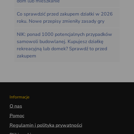
dom lub mieszkanie
Co sprawdzić przed zakupem działki w 2026
roku. Nowe przepisy zmieniły zasady gry
NIK: ponad 1000 potencjalnych przypadków
samowoli budowlanej. Kupujesz działkę
rekreacyjną lub domek? Sprawdź to przed
zakupem
Informacje
O nas
Pomoc
Regulamin i polityka prywatności