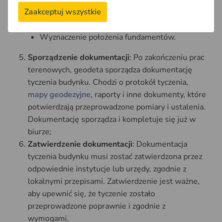
charakterystycznych. Punkty te zostaną w
Zaakceptuj wszystkie
sposób trwały zaznaczone w terenie a
następnie naniesione na plan budowlany;
Wyznaczenie położenia fundamentów.
Sporządzenie dokumentacji
: Po zakończeniu prac
terenowych, geodeta sporządza dokumentację
tyczenia budynku. Chodzi o protokół tyczenia,
mapy geodezyjne
, raporty i inne dokumenty, które
potwierdzają przeprowadzone pomiary i ustalenia.
Dokumentację sporządza i kompletuje się już w
biurze;
Zatwierdzenie dokumentacji
: Dokumentacja
tyczenia budynku musi zostać zatwierdzona przez
odpowiednie instytucje lub urzędy, zgodnie z
lokalnymi przepisami. Zatwierdzenie jest ważne,
aby upewnić się, że tyczenie zostało
przeprowadzone poprawnie i zgodnie z
wymogami.