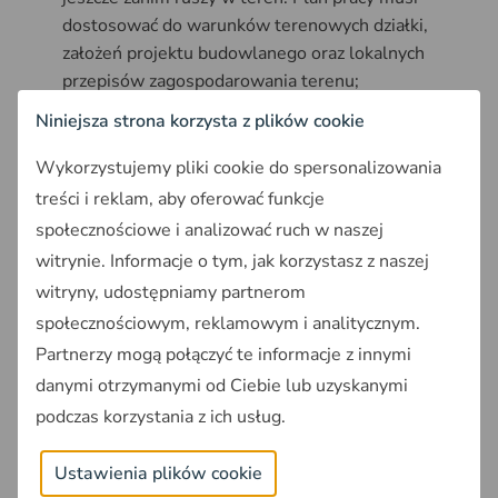
dostosować do warunków terenowych działki,
założeń projektu budowlanego oraz lokalnych
przepisów zagospodarowania terenu;
Przygotowanie sprzętu
: Geodeta przygotowuje
Niniejsza strona korzysta z plików cookie
odpowiedni sprzęt geodezyjny, który będzie
wykorzystywany podczas prac terenowych. W
Wykorzystujemy pliki cookie do spersonalizowania
zależności od skali i precyzji pomiarów, może to
treści i reklam, aby oferować funkcje
obejmować tachimetr, teodolit, odbiornik
społecznościowe i analizować ruch w naszej
satelitarny GPS i inne narzędzia pomiarowe;
witrynie. Informacje o tym, jak korzystasz z naszej
Prace terenowe
: Dopiero teraz geodeta
witryny, udostępniamy partnerom
przeprowadza prace terenowe na miejscu
społecznościowym, reklamowym i analitycznym.
budowy. Mogą to być następujące kroki:
Partnerzy mogą połączyć te informacje z innymi
Wyznaczenie punktów narożnych obiektu oraz
danymi otrzymanymi od Ciebie lub uzyskanymi
jego głównych osi naziemnych i podziemnych.
W tym celu stosuje się jedną z dwóch metod –
podczas korzystania z ich usług.
kołkową lub ław ciesielskich lub drutowych;
Wyznaczenie na działce punktów
Ustawienia plików cookie