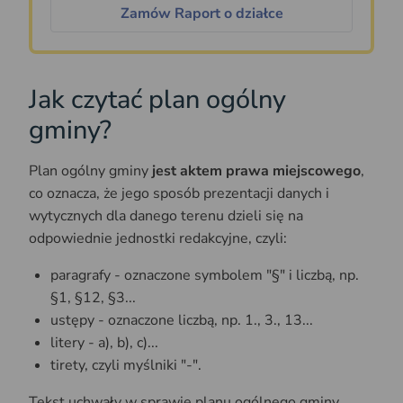
Zamów Raport o działce
Jak czytać plan ogólny
gminy?
Plan ogólny gminy
jest aktem prawa miejscowego
,
co oznacza, że jego sposób prezentacji danych i
wytycznych dla danego terenu dzieli się na
odpowiednie jednostki redakcyjne, czyli:
paragrafy - oznaczone symbolem "§" i liczbą, np.
§1, §12, §3...
ustępy - oznaczone liczbą, np. 1., 3., 13...
litery - a), b), c)...
tirety, czyli myślniki "-".
Tekst uchwały w sprawie planu ogólnego gminy