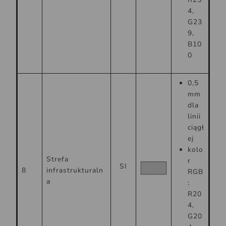
4,
G23
9,
B10
0
0,5
mm
dla
linii
ciągł
ej
kolo
Strefa
r
SI
8
infrastrukturaln
RGB
a
:
R20
4,
G20