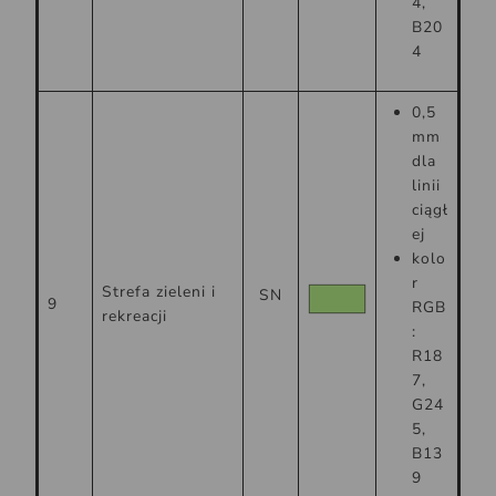
4,
B20
4
0,5
mm
dla
linii
ciągł
ej
kolo
r
Strefa zieleni i
SN
9
RGB
rekreacji
:
R18
7,
G24
5,
B13
9