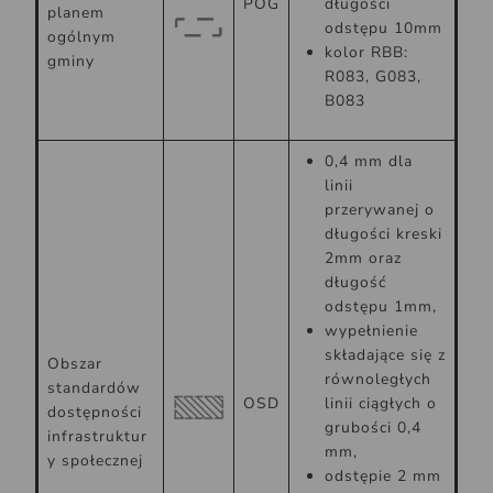
POG
długości
planem
odstępu 10mm
ogólnym
kolor RBB:
gminy
R083, G083,
B083
0,4 mm dla
linii
przerywanej o
długości kreski
2mm oraz
długość
odstępu 1mm,
wypełnienie
składające się z
Obszar
równoległych
standardów
OSD
linii ciągłych o
dostępności
grubości 0,4
infrastruktur
mm,
y społecznej
odstępie 2 mm