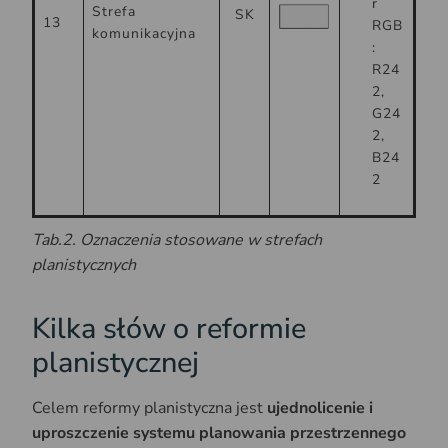
r
Strefa
SK
13
RGB
komunikacyjna
:
R24
2,
G24
2,
B24
2
Tab.2. Oznaczenia stosowane w strefach
planistycznych
Kilka słów o reformie
planistycznej
Celem reformy planistyczna jest
ujednolicenie i
uproszczenie systemu planowania przestrzennego