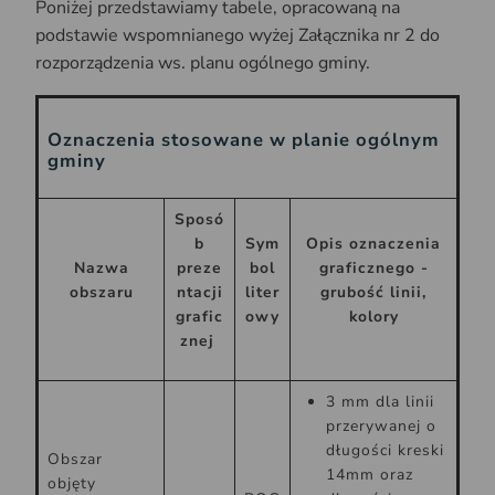
Poniżej przedstawiamy tabele, opracowaną na
podstawie wspomnianego wyżej Załącznika nr 2 do
rozporządzenia ws. planu ogólnego gminy.
Oznaczenia stosowane w planie ogólnym
gminy
Sposó
b
Sym
Opis oznaczenia
Nazwa
preze
bol
graficznego -
obszaru
ntacji
liter
grubość linii,
grafic
owy
kolory
znej
3 mm dla linii
przerywanej o
długości kreski
Obszar
14mm oraz
objęty