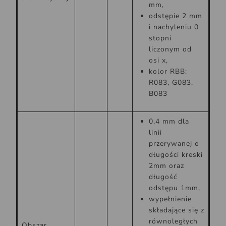
mm,
odstępie 2 mm
i nachyleniu 0
stopni
liczonym od
osi x,
kolor RBB:
R083, G083,
B083
0,4 mm dla
linii
przerywanej o
długości kreski
2mm oraz
długość
odstępu 1mm,
wypełnienie
składające się z
równoległych
Obszar