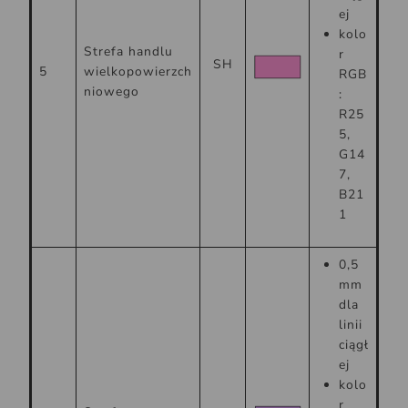
ej
kolo
Strefa handlu
r
SH
5
wielkopowierzch
RGB
niowego
:
R25
5,
G14
7,
B21
1
0,5
mm
dla
linii
ciągł
ej
kolo
r