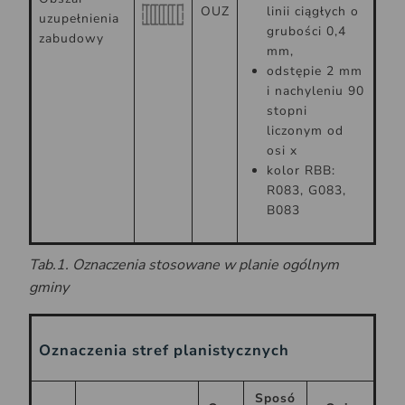
OUZ
linii ciągłych o
uzupełnienia
grubości 0,4
zabudowy
mm,
odstępie 2 mm
i nachyleniu 90
stopni
liczonym od
osi x
kolor RBB:
R083, G083,
B083
Tab.1. Oznaczenia stosowane w planie ogólnym
gminy
Oznaczenia stref planistycznych
Sposó