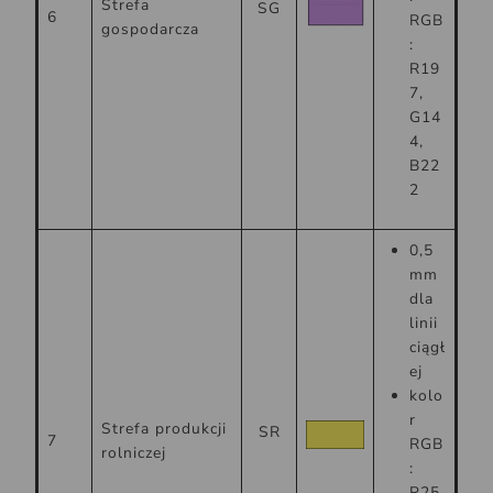
Strefa
SG
6
RGB
gospodarcza
:
R19
7,
G14
4,
B22
2
0,5
mm
dla
linii
ciągł
ej
kolo
r
Strefa produkcji
SR
7
RGB
rolniczej
:
R25