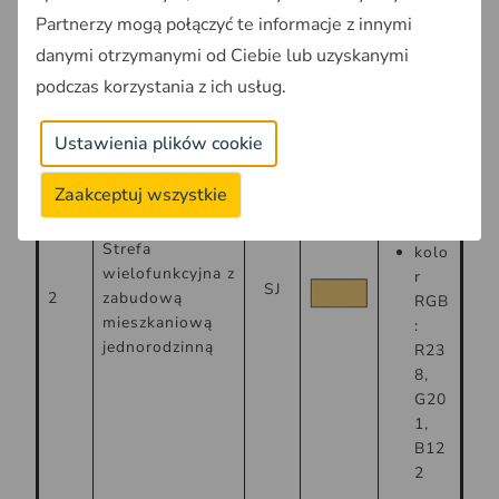
B12
Partnerzy mogą połączyć te informacje z innymi
0
danymi otrzymanymi od Ciebie lub uzyskanymi
podczas korzystania z ich usług.
0,5
mm
Ustawienia plików cookie
dla
linii
Zaakceptuj wszystkie
ciągł
ej
Strefa
kolo
wielofunkcyjna z
r
SJ
2
zabudową
RGB
mieszkaniową
:
jednorodzinną
R23
8,
G20
1,
B12
2