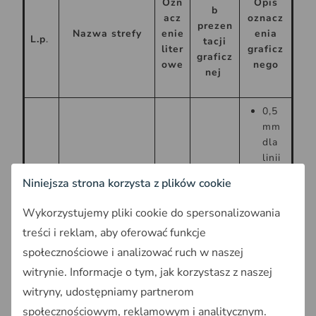
Ozn
Opis
b
acz
oznacz
prezen
Nazwa strefy
enie
enia
L.p
.
tacji
liter
graficz
graficz
owe
nego
nej
0,5
mm
dla
linii
ciągł
Niniejsza strona korzysta z plików cookie
ej
Strefa
kolo
Wykorzystujemy pliki cookie do spersonalizowania
wielofunkcyjna z
r
SW
treści i reklam, aby oferować funkcje
1
zabudową
RGB
mieszkaniową
:
społecznościowe i analizować ruch w naszej
wielorodzinną
R18
witrynie. Informacje o tym, jak korzystasz z naszej
4,
witryny, udostępniamy partnerom
G14
społecznościowym, reklamowym i analitycznym.
9,