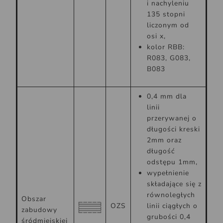
i nachyleniu
135 stopni
liczonym od
osi x,
kolor RBB:
R083, G083,
B083
0,4 mm dla
linii
przerywanej o
długości kreski
2mm oraz
długość
odstępu 1mm,
wypełnienie
składające się z
równoległych
Obszar
OZS
linii ciągłych o
zabudowy
grubości 0,4
śródmiejskiej