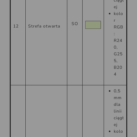
ciągł
ej
kolo
r
SO
12
Strefa otwarta
RGB
:
R24
0,
G25
5,
B20
4
0,5
mm
dla
linii
ciągł
ej
kolo