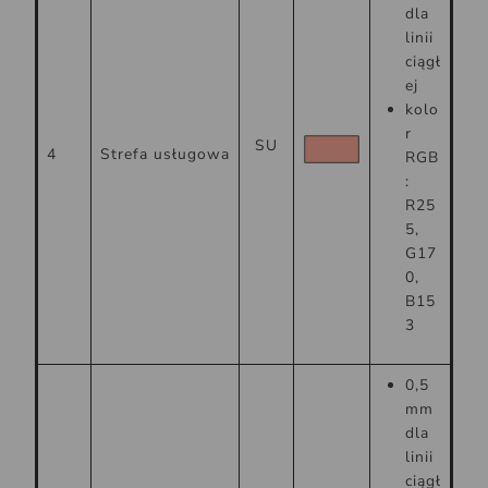
dla
linii
ciągł
ej
kolo
r
SU
4
Strefa usługowa
RGB
:
R25
5,
G17
0,
B15
3
0,5
mm
dla
linii
ciągł