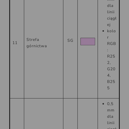
dla
linii
ciągł
ej
kolo
r
Strefa
SG
11
RGB
górnictwa
:
R25
2,
G20
4,
B25
5
0,5
mm
dla
linii