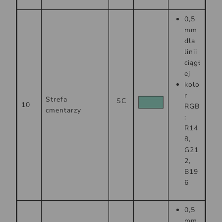
0,5
mm
dla
linii
ciągł
ej
kolo
r
Strefa
SC
10
RGB
cmentarzy
:
R14
8,
G21
2,
B19
6
0,5
mm