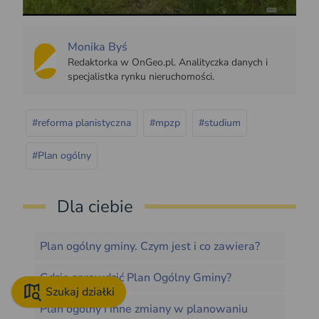
Monika Byś
Redaktorka w OnGeo.pl. Analityczka danych i
specjalistka rynku nieruchomości.
#reforma planistyczna
#mpzp
#studium
#Plan ogólny
Dla ciebie
Plan ogólny gminy. Czym jest i co zawiera?
Gdzie sprawdzić Plan Ogólny Gminy?
Szukaj działki
Plan ogólny i inne zmiany w planowaniu