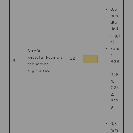
0,5
mm
dla
linii
ciągł
ej
kolo
Strefa
r
wielofunkcyjna z
SZ
3
RGB
zabudową
:
zagrodową
R25
4,
G23
2,
B13
9
0,5
mm