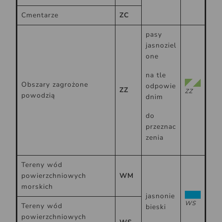
Cmentarze
ZC
pasy
jasnoziel
one
na tle
Obszary zagrożone
odpowie
ZZ
ZZ
powodzią
dnim
do
przeznac
zenia
Tereny wód
powierzchniowych
WM
morskich
jasnonie
WS
Tereny wód
bieski
powierzchniowych