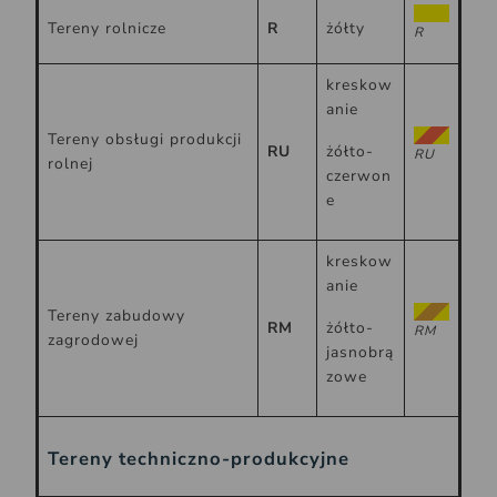
Tereny rolnicze
R
żółty
R
kreskow
anie
Tereny obsługi produkcji
RU
żółto-
RU
rolnej
czerwon
e
kreskow
anie
Tereny zabudowy
RM
żółto-
RM
zagrodowej
jasnobrą
zowe
Tereny techniczno-produkcyjne