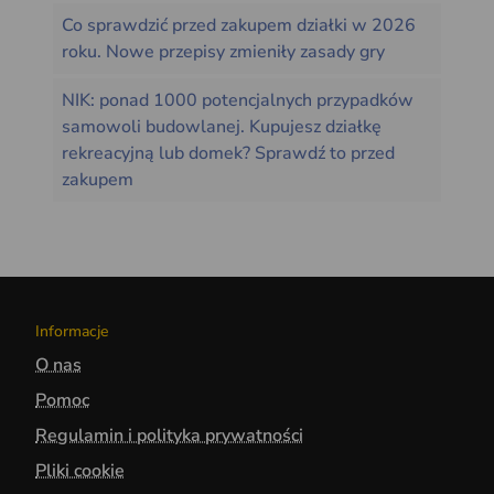
Co sprawdzić przed zakupem działki w 2026
roku. Nowe przepisy zmieniły zasady gry
NIK: ponad 1000 potencjalnych przypadków
samowoli budowlanej. Kupujesz działkę
rekreacyjną lub domek? Sprawdź to przed
zakupem
Informacje
O nas
Pomoc
Regulamin i polityka prywatności
Pliki cookie