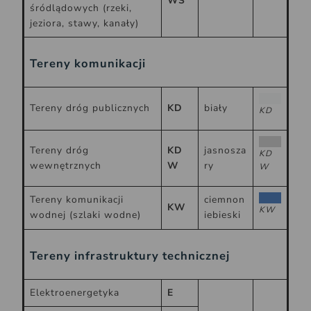
WS
śródlądowych (rzeki,
jeziora, stawy, kanały)
Tereny komunikacji
Tereny dróg publicznych
KD
biały
KD
Tereny dróg
KD
jasnosza
KD
wewnętrznych
W
ry
W
Tereny komunikacji
ciemnon
KW
KW
wodnej (szlaki wodne)
iebieski
Tereny infrastruktury technicznej
Elektroenergetyka
E