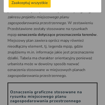
Zaakceptuj wszystkie
Poniżej przedstawiamy tabele, opracowaną na
podstawie
rozporządzenia w sprawie wymaganego
zakresu projektu miejscowego planu
zagospodarowania przestrzennego.
W zestawieniu
Przedstawione zostały stosowane na rysunkach
mpzp
oznaczenia dotyczące przeznaczenia terenów
.
Miejscowy plan zawiera oprócz mapy również
nieodłączny element, tj. legenda mpzp, gdzie
znajdziemy m.in. informacje jakie jest przeznaczenie
działki. Tabela ma charakter orientacyjny ponieważ
urbanista może w dowolny sposób nazwać
oznaczenia stosowane w miejscowych planach
zagospodarowania przestrzennego.
Oznaczenia graficzne stosowane na
rysunku miejscowego planu
zagospodarowania przestrzennego