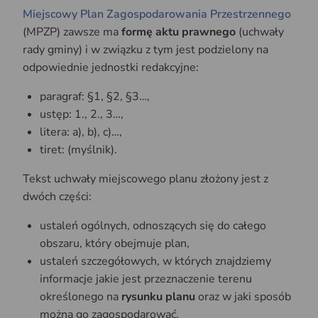
Miejscowy Plan Zagospodarowania Przestrzennego
(MPZP) zawsze ma
formę aktu prawnego
(uchwały
rady gminy) i w związku z tym jest podzielony na
odpowiednie jednostki redakcyjne:
paragraf: §1, §2, §3…,
ustęp: 1., 2., 3…,
litera: a), b), c)…,
tiret: (myślnik).
Tekst uchwały miejscowego planu złożony jest z
dwóch części:
ustaleń ogólnych, odnoszących się do całego
obszaru, który obejmuje plan,
ustaleń szczegółowych, w których znajdziemy
informacje jakie jest przeznaczenie terenu
określonego na
rysunku planu
oraz w jaki sposób
można go zagospodarować.