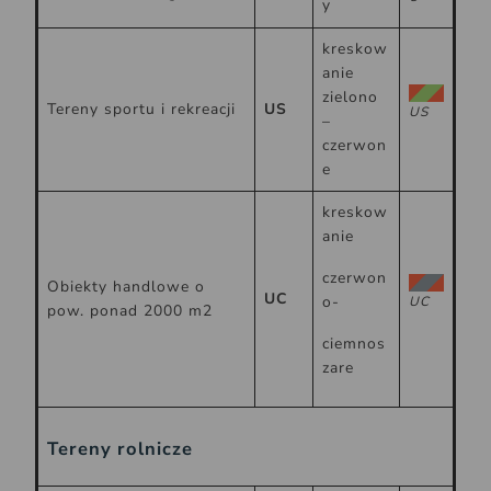
y
kreskow
anie
zielono
Tereny sportu i rekreacji
US
US
–
czerwon
e
kreskow
anie
czerwon
Obiekty handlowe o
UC
o-
UC
pow. ponad 2000 m2
ciemnos
zare
Tereny rolnicze