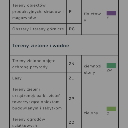
Tereny obiektów
produkcyjnych, składów i
P
fioletow
magazynów
P
y
Obszary i tereny górnicze
PG
Tereny zielone i wodne
Tereny zielone objęte
ZN
ciemnozi
ochroną przyrody
ZN
elony
Lasy
ZL
Tereny zieleni
urządzonej: parki, zieleń
ZP
towarzysząca obiektom
budowlanym i zabytkom
zielony
Z
Tereny ogrodów
ZD
działkowych