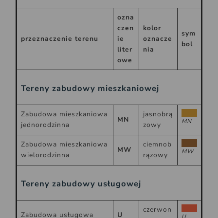
ozna
czen
kolor
sym
przeznaczenie terenu
ie
oznacze
bol
liter
nia
owe
Tereny zabudowy mieszkaniowej
Zabudowa mieszkaniowa
jasnobrą
MN
MN
jednorodzinna
zowy
Zabudowa mieszkaniowa
ciemnob
MW
MW
wielorodzinna
rązowy
Tereny zabudowy usługowej
czerwon
Zabudowa usługowa
U
U