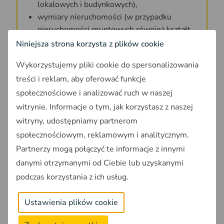
lokalowych i budynkowych),
wymiary nieruchomości (w przypadku
nieruchomości gruntowych również kształt
działki),
Niniejsza strona korzysta z plików cookie
dane z miejscowych planów
Wykorzystujemy pliki cookie do spersonalizowania
zagospodarowania przestrzennego, m.in.
treści i reklam, aby oferować funkcje
przeznaczenie terenu,
dostęp do drogi publicznej oraz informacje o
społecznościowe i analizować ruch w naszej
parkingu,
witrynie. Informacje o tym, jak korzystasz z naszej
uzbrojenie terenu i dostępne media (w
witryny, udostępniamy partnerom
przypadku mieszkań informacja o źródle
społecznościowym, reklamowym i analitycznym.
ogrzewania i dostępie do sieci gazowej),
Partnerzy mogą połączyć te informacje z innymi
odległość od obiektów użyteczności
danymi otrzymanymi od Ciebie lub uzyskanymi
publicznej - sklepów, szkół, placówek
podczas korzystania z ich usług.
medycznych, przystanków transportu
publicznego i innych,
Ustawienia plików cookie
informacje o miejscach potencjalne
uciążliwych, np. farmy fotowoltaiczne, tory