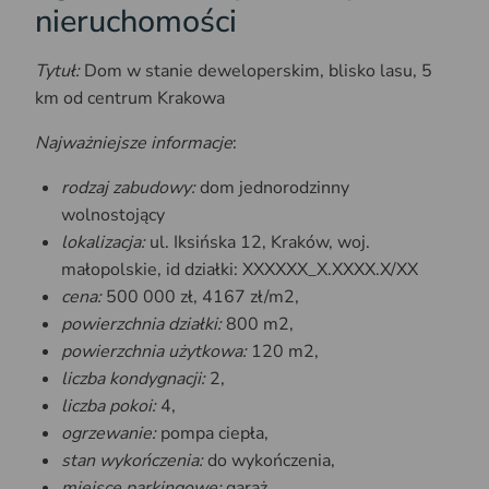
nieruchomości
Tytuł:
Dom w stanie deweloperskim, blisko lasu, 5
km od centrum Krakowa
Najważniejsze informacje
:
rodzaj zabudowy:
dom jednorodzinny
wolnostojący
lokalizacja:
ul. Iksińska 12, Kraków, woj.
małopolskie, id działki: XXXXXX_X.XXXX.X/XX
cena:
500 000 zł, 4167 zł/m2,
powierzchnia działki:
800 m2,
powierzchnia użytkowa:
120 m2,
liczba kondygnacji:
2,
liczba pokoi:
4,
ogrzewanie:
pompa ciepła,
stan wykończenia:
do wykończenia,
miejsce parkingowe:
garaż,