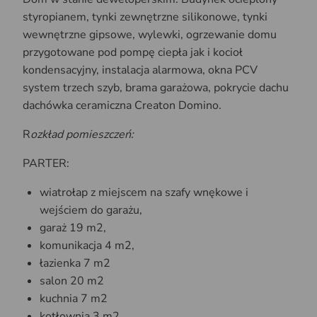
styropianem, tynki zewnętrzne silikonowe, tynki
wewnętrzne gipsowe, wylewki, ogrzewanie domu
przygotowane pod pompę ciepła jak i kocioł
kondensacyjny, instalacja alarmowa, okna PCV
system trzech szyb, brama garażowa, pokrycie dachu
dachówka ceramiczna Creaton Domino.
R
ozkład pomieszczeń:
PARTER:
wiatrołap z miejscem na szafy wnękowe i
wejściem do garażu,
garaż 19 m2,
komunikacja 4 m2,
łazienka 7 m2
salon 20 m2
kuchnia 7 m2
kotłownia 3 m2