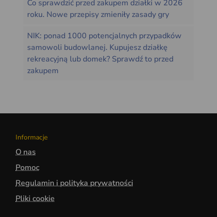
Co sprawdzić przed zakupem działki w 2026
roku. Nowe przepisy zmieniły zasady gry
NIK: ponad 1000 potencjalnych przypadków
samowoli budowlanej. Kupujesz działkę
rekreacyjną lub domek? Sprawdź to przed
zakupem
Informacje
O nas
Pomoc
Regulamin i polityka prywatności
Pliki cookie