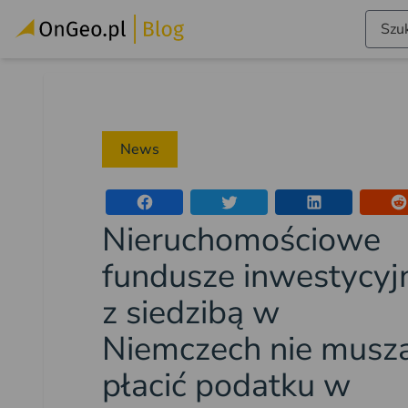
Szuk
News
Nieruchomościowe
fundusze inwestycyj
z siedzibą w
Niemczech nie musz
płacić podatku w