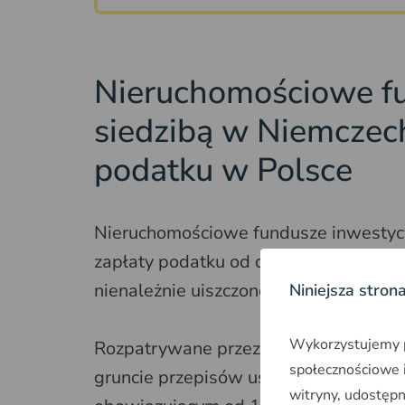
Nieruchomościowe fu
siedzibą w Niemczech
podatku w Polsce
Nieruchomościowe fundusze inwestyc
zapłaty podatku od dochodów z inwest
nienależnie uiszczonego podatku.
Niniejsza stron
Wykorzystujemy pl
Rozpatrywane przez NSA sprawy dotyc
społecznościowe i
gruncie przepisów ustawy o podatku
witryny, udostęp