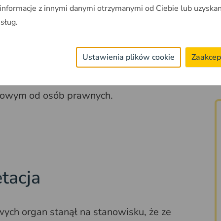
 przychodów osiąganych przez niemieckie
 informacje z innymi danymi otrzymanymi od Ciebie lub uzyska
d płaconych przez polskie spółki z o.o.,
usług.
 oraz ewentualnych zysków kapitałowych ze
ki o wydanie interpretacji dotyczyły podatku
Ustawienia plików cookie
Zaakcep
resie prawa do zwolnienia z
 przez Fundusz określonych w art. 21 ust.
odowym od osób prawnych.
etacja
ych organ stanął na stanowisku, że ze