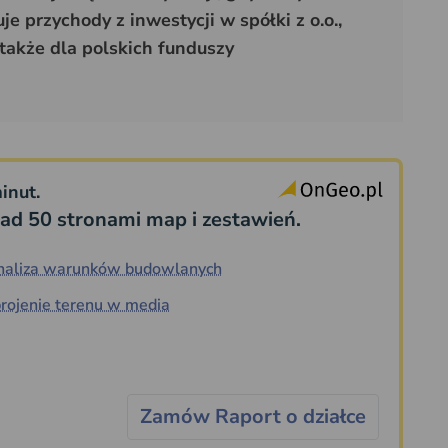
e przychody z inwestycji w spółki z o.o.,
także dla polskich funduszy
inut.
ad 50 stronami map i zestawień.
naliza warunków budowlanych
rojenie terenu w media
Zamów Raport o działce