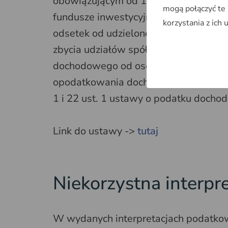
obowiązującym od 1 stycznia 2017 r.,
mogą połączyć te
fundusze inwestycyjne z tytułu dywiden
korzystania z ich 
odsetek od udzielonego finansowania
zbycia udziałów spółki celowej. Wnios
dochodowego od osób prawnych w zak
opodatkowania dochodów uzyskiwanych
1 i 22 ust. 1 ustawy o podatku doch
Link do ustawy ->
tutaj
Niekorzystna interpr
W wydanych interpretacjach podatkow