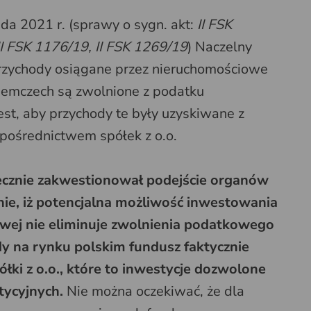
a 2021 r. (sprawy o sygn. akt:
II FSK
II FSK 1176/19, II FSK 1269/19
) Naczelny
przychody osiągane przez nieruchomościowe
iemczech są zwolnione z podatku
t, aby przychody te były uzyskiwane z
pośrednictwem spółek z o.o.
ecznie zakwestionował podejście organów
ie, iż potencjalna możliwość inwestowania
wej nie eliminuje zwolnienia podatkowego
gdy na rynku polskim fundusz faktycznie
ółki z o.o., które to inwestycje dozwolone
tycyjnych.
Nie można oczekiwać, że dla