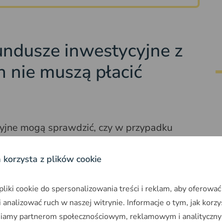
ndusze inwestycyjne z
 nie muszą płacić
yjne mogą sprawdzić, czy w przypadku
ycji w Polsce nie przysługuje im zwrot
a korzysta z plików cookie
iki cookie do spersonalizowania treści i reklam, aby oferować
zyły możliwości zwolnienia z podatku na
 analizować ruch w naszej witrynie. Informacje o tym, jak korzy
 dochodowym od osób prawnych w brzmieniu
niamy partnerom społecznościowym, reklamowym i analityczny