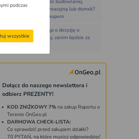
przypadków samowoli budowlanej.
nymi podczas
Kupujesz działkę rekreacyjną lub domek?
Sprawdź to przed zakupem
Masz działkę? Wystąp o decyzję o
tuj wszystkie
warunkach zabudowy, zanim będzie za
późno!
Dołącz do naszego newslettera i
odbierz PREZENTY!
KOD ZNIŻKOWY 7%
na zakup Raportu o
Terenie OnGeo.pl
DARMOWA CHECK-LISTA:
Co sprawdzić przed zakupem działki?
70 PYTAŃ, na które musisz odpowiedzieć