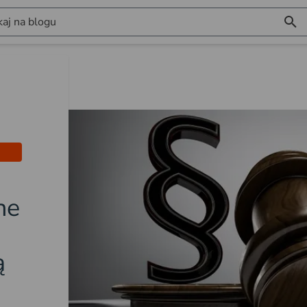
aj na blogu
ne
ą