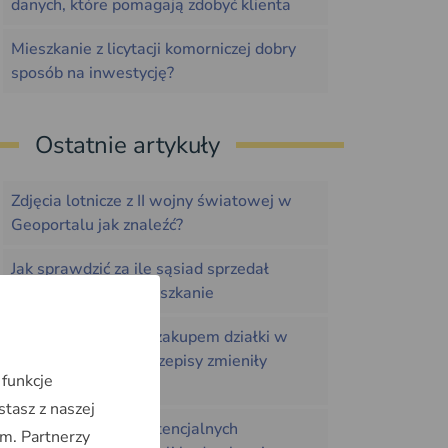
danych, które pomagają zdobyć klienta
Mieszkanie z licytacji komorniczej dobry
sposób na inwestycję?
Ostatnie artykuły
Zdjęcia lotnicze z II wojny światowej w
Geoportalu jak znaleźć?
Jak sprawdzić za ile sąsiad sprzedał
działkę, dom lub mieszkanie
Co sprawdzić przed zakupem działki w
2026 roku. Nowe przepisy zmieniły
 funkcje
zasady gry
stasz z naszej
NIK: ponad 1000 potencjalnych
m. Partnerzy