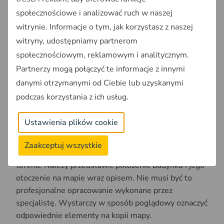
konieczne będzie uzyskanie decyzji
społecznościowe i analizować ruch w naszej
środowiskowej. Informację o tym, czy Twoja
witrynie. Informacje o tym, jak korzystasz z naszej
nieruchomości znajdujes się na terenie Natura
witryny, udostępniamy partnerom
2000 lub innych obszarach chronionych możesz
społecznościowym, reklamowym i analitycznym.
sprawdzić samodzielnie w
Geoportalu OnGeo.pl
.
Partnerzy mogą połączyć te informacje z innymi
Charakterystykę inwestycji
w której określone
danymi otrzymanymi od Ciebie lub uzyskanymi
zostanie:
podczas korzystania z ich usług.
- zapotrzebowanie na wodę, energię oraz sposób
odprowadzania lub oczyszczania ścieków,
Ustawienia plików cookie
- opis planowanego zagospodarowania terenu oraz
Zaakceptuj wszystkie
charakterystyki zabudowy i zagospodarowania
terenu. Należy przedstawić położenie budynku i jego
otoczenie na mapie wraz opisem. Nie musi być to
profesjonalne opracowanie wykonane przez
specjalistę. Wystarczy w sposób poglądowy oznaczyć
odpowiednie elementy na kopii mapy.