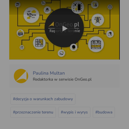
Play
Paulina Multan
Redaktorka w serwisie OnGeo.pl
#decyzja o warunkach zabudowy
#przeznaczenie terenu
#wypis i wyrys
#budowa