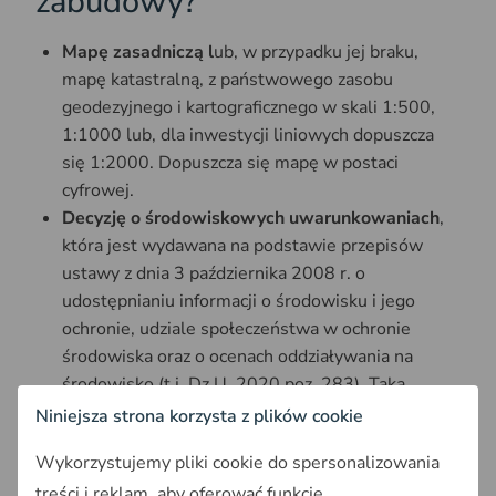
zabudowy?
Mapę zasadniczą l
ub, w przypadku jej braku,
mapę katastralną, z państwowego zasobu
geodezyjnego i kartograficznego w skali 1:500,
1:1000 lub, dla inwestycji liniowych dopuszcza
się 1:2000. Dopuszcza się mapę w postaci
cyfrowej.
Decyzję o środowiskowych uwarunkowaniach
,
która jest wydawana na podstawie przepisów
ustawy z dnia 3 października 2008 r. o
udostępnianiu informacji o środowisku i jego
ochronie, udziale społeczeństwa w ochronie
środowiska oraz o ocenach oddziaływania na
środowisko (t.j. Dz.U. 2020 poz. 283). Taką
decyzję składa się wówczas, gdy inwestycja może
Niniejsza strona korzysta z plików cookie
mieć wpływ na środowisko lub zdrowie ludzi.
Wykorzystujemy pliki cookie do spersonalizowania
Jeżeli działka na której planujemy wybudować
treści i reklam, aby oferować funkcje
dom znajduje się na obszarze natura 2000, to