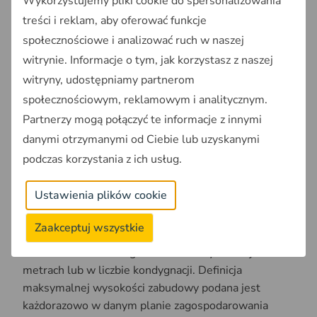
Wykorzystujemy pliki cookie do spersonalizowania
treści i reklam, aby oferować funkcje
społecznościowe i analizować ruch w naszej
witrynie. Informacje o tym, jak korzystasz z naszej
witryny, udostępniamy partnerom
społecznościowym, reklamowym i analitycznym.
Partnerzy mogą połączyć te informacje z innymi
danymi otrzymanymi od Ciebie lub uzyskanymi
podczas korzystania z ich usług.
rys. wskaźnik powierzchni biologicznie czynnej
Maksymalna wysokość zabudowy
Ustawienia plików cookie
Maksymalna wysokość zabudowy
, określa jakiej
Zaakceptuj wszystkie
wysokości budynki mogą powstać na danym
obszarze. Wartość tego wskaźnika wyrażana jest w
metrach lub w liczbie kondygnacji. Definicja
maksymalnej wysokości zabudowy podana jest
każdorazowo w danym planie zagospodarowania