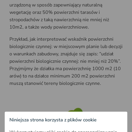
urządzoną w sposób zapewniający naturalną
wegetację oraz 50% powierzchni tarasów i
stropodachów z taką nawierzchnią nie mniej niż
10m2, a także wody powierzchniowe.
Przykład, jak interpretować wskaźnik powierzchni
biologicznie czynnej: w miejscowym planie lub decyzji
o warunkach zabudowy, znajduje się zapis: “udział
powierzchni biologicznie czynnej: nie mniej niż 20%”.
Przyjmijmy że działka ma powierzchnię 1000 m2 (10
arów) to na działce minimum 200 m2 powierzchni
muszą stanowić tereny biologicznie czynne.
Niniejsza strona korzysta z plików cookie