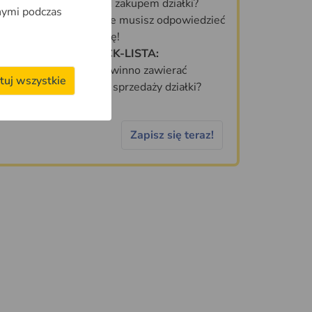
Co sprawdzić przed zakupem działki?
nymi podczas
70 PYTAŃ, na które musisz odpowiedzieć
zanim kupisz działkę!
DARMOWA CHECK-LISTA:
Jakie informacje powinno zawierać
tuj wszystkie
idealne ogłoszenie sprzedaży działki?
Zapisz się teraz!