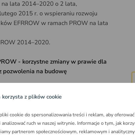
 na lata 2014–2020 o 2 lata,
lutego 2015 r. o wspieraniu rozwoju
rodków EFRROW w ramach PROW na lata
i PROW 2014–2020.
PROW - korzystne zmiany w prawie dla
ez pozwolenia na budowę
madzenie wód opadowych
a korzysta z plików cookie
any polegające na dodaniu zakresu
iki cookie do spersonalizowania treści i reklam, aby oferować
westycji
z zakresu gromadzenia wód
 analizować ruch w naszej witrynie. Informacje o tym, jak korzy
rzebudowę
podziemnych zbiorników
niamy partnerom społecznościowym, reklamowym i analityczny