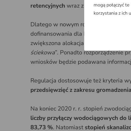
mogą połączyć te
retencyjnych
wraz z kanalizacją desz
korzystania z ich 
Dlatego w nowym rozporządzeniu po
dofinansowania dla beneficjenta
z 2 m
zwiększona alokacja środków na realiz
ściekowa
”. Ponadto rozporządzenie p
wniosków będzie podawana informacj
Regulacja dostosowuje też kryteria w
przedsięwzięć z zakresu gromadzen
Na koniec 2020 r. r. stopień zwodoci
liczby przyłączy wodociągowych do 
83,73 %
. Natomiast
stopień skanali