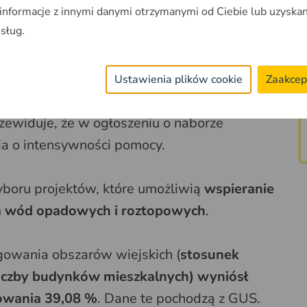
 informacje z innymi danymi otrzymanymi od Ciebie lub uzyska
czową.
usług.
dniesiono maksymalną kwotę
ln zł na 5 mln zł
. Jednocześnie została
Ustawienia plików cookie
Zaakcep
ację operacji typu „
Gospodarka wodno-
rzewiduje, że w ogłoszeniu o naborze
a o intensywności pomocy.
yboru projektów, które umożliwią
wspieranie
ia wód opadowych i roztopowych
.
ągowania obszarów wiejskich (
stosunek
liczby budynków mieszkalnych) wyniósł
zowania 39,08 %
. Dane te pochodzą z GUS.