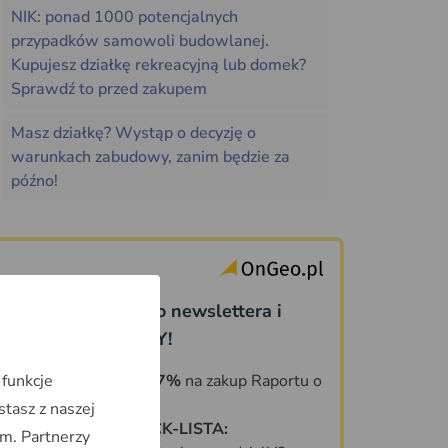
NIK: ponad 1000 potencjalnych
przypadków samowoli budowlanej.
Kupujesz działkę rekreacyjną lub domek?
Sprawdź to przed zakupem
Masz działkę? Wystąp o decyzję o
warunkach zabudowy, zanim będzie za
późno!
Dołącz do naszego newslettera i
odbierz PREZENTY!
 funkcje
KOD ZNIŻKOWY 7%
na zakup Raportu o
Terenie OnGeo.pl
stasz z naszej
DARMOWA CHECK-LISTA:
m. Partnerzy