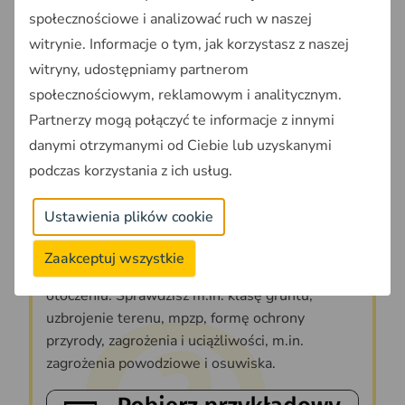
społecznościowe i analizować ruch w naszej
Wielu ekspertów uważa, że inwestycje są potrzebne,
ale nie w taki sposób. Krytykują również nadużywanie
witrynie. Informacje o tym, jak korzystasz z naszej
specustaw, które ograniczają prawa obywateli i
witryny, udostępniamy partnerom
własności.
społecznościowym, reklamowym i analitycznym.
Partnerzy mogą połączyć te informacje z innymi
Źródło: Prawo.pl
danymi otrzymanymi od Ciebie lub uzyskanymi
podczas korzystania z ich usług.
Zdiagnozuj swoją działkę w
OnGeo.pl
Ustawienia plików cookie
Dzięki Raportom o terenie
OnGeo.pl
zyskasz
Zaakceptuj wszystkie
wiedzę o swojej działce i jej najbliższym
otoczeniu. Sprawdzisz m.in. klasę gruntu,
uzbrojenie terenu, mpzp, formę ochrony
przyrody, zagrożenia i uciążliwości, m.in.
zagrożenia powodziowe i osuwiska.