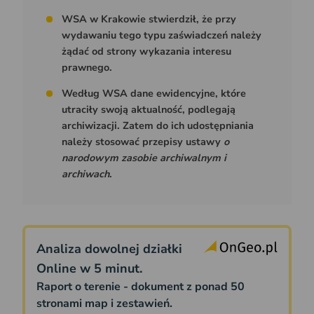
WSA w Krakowie stwierdził, że przy
wydawaniu tego typu zaświadczeń należy
żądać od strony wykazania interesu
prawnego.
Według WSA dane ewidencyjne, które
utraciły swoją aktualność, podlegają
archiwizacji. Zatem do ich udostępniania
należy stosować przepisy ustawy
o
narodowym zasobie archiwalnym i
archiwach
.
Analiza dowolnej działki
Online w 5 minut.
Raport o terenie - dokument z ponad 50
stronami map i zestawień.