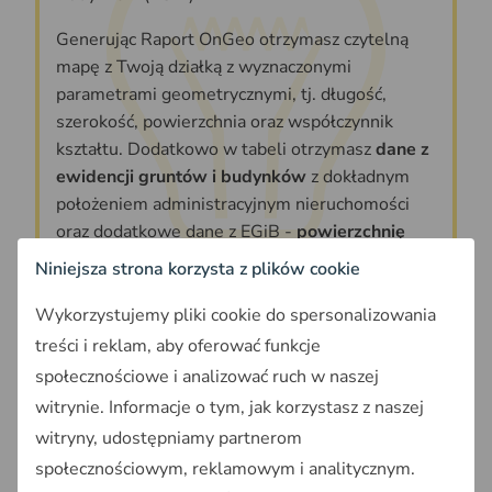
Generując Raport OnGeo otrzymasz czytelną
mapę z Twoją działką z wyznaczonymi
parametrami geometrycznymi, tj. długość,
szerokość, powierzchnia oraz współczynnik
kształtu. Dodatkowo w tabeli otrzymasz
dane z
ewidencji gruntów i budynków
z dokładnym
położeniem administracyjnym nieruchomości
oraz dodatkowe dane z EGiB -
powierzchnię
urzędową oraz grupę rejestrową działki.
Niniejsza strona korzysta z plików cookie
Pobierz analizę nieruchomości OnGeo i
Wykorzystujemy pliki cookie do spersonalizowania
zdiagnozuj potencjał inwestycyjny swojej działki!
treści i reklam, aby oferować funkcje
społecznościowe i analizować ruch w naszej
Sprawdź jak pobrać dane →
JAK TO DZIAŁA?
witrynie. Informacje o tym, jak korzystasz z naszej
witryny, udostępniamy partnerom
Uzasadnienie
społecznościowym, reklamowym i analitycznym.