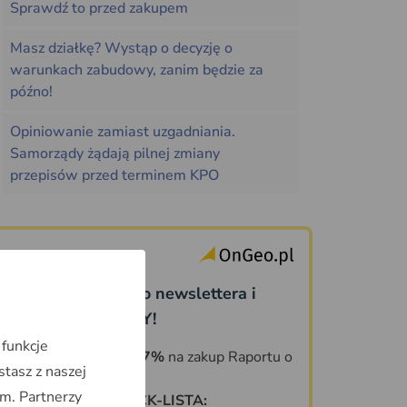
Sprawdź to przed zakupem
Masz działkę? Wystąp o decyzję o
warunkach zabudowy, zanim będzie za
późno!
Opiniowanie zamiast uzgadniania.
Samorządy żądają pilnej zmiany
przepisów przed terminem KPO
Dołącz do naszego newslettera i
odbierz PREZENTY!
 funkcje
KOD ZNIŻKOWY 7%
na zakup Raportu o
stasz z naszej
Terenie OnGeo.pl
m. Partnerzy
DARMOWA CHECK-LISTA: