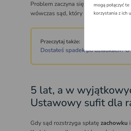
Problem zaczyna się, gdy strony nie 
mogą połączyć te
wówczas sąd, który rozstrzyga dział z
korzystania z ich 
Przeczytaj także:
Dostałeś spadek po dziadkach? O t
5 lat, a w wyjątkowy
Ustawowy sufit dla r
Gdy sąd rozstrzyga spłatę
zachowku
i