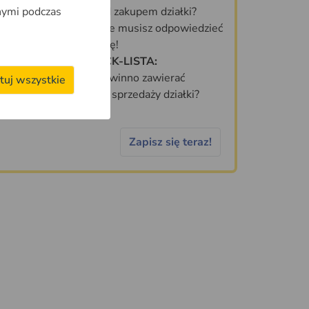
nymi podczas
Co sprawdzić przed zakupem działki?
70 PYTAŃ, na które musisz odpowiedzieć
zanim kupisz działkę!
DARMOWA CHECK-LISTA:
Jakie informacje powinno zawierać
tuj wszystkie
idealne ogłoszenie sprzedaży działki?
Zapisz się teraz!