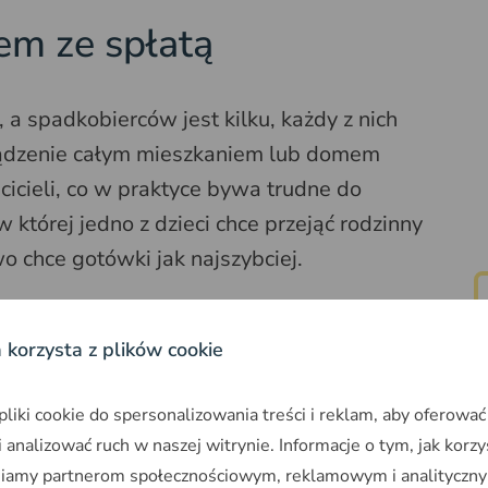
em ze spłatą
a spadkobierców jest kilku, każdy z nich
ądzenie całym mieszkaniem lub domem
cieli, co w praktyce bywa trudne do
 której jedno z dzieci chce przejąć rodzinny
o chce gotówki jak najszybciej.
bezkonfliktowym rozwiązaniu, mogą pójść do
a korzysta z plików cookie
 spadku
samodzielnie. Prawo nie ogranicza
u ich spłaty. Taka umowa może przewidywać
iki cookie do spersonalizowania treści i reklam, aby oferować
eloletnią spłatę w ratach.
 analizować ruch w naszej witrynie. Informacje o tym, jak korzy
niamy partnerom społecznościowym, reklamowym i analityczny