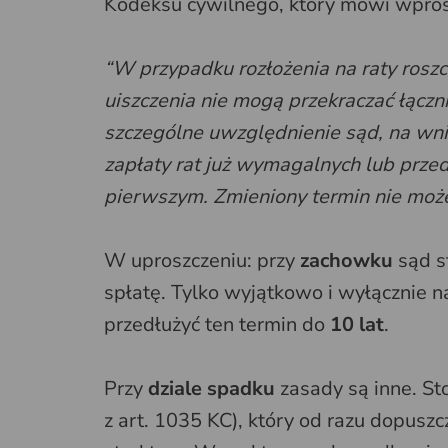
Kodeksu cywilnego, który mówi wpro
“W przypadku rozłożenia na raty roszc
uiszczenia nie mogą przekraczać łączn
szczególne uwzględnienie sąd, na wn
zapłaty rat już wymagalnych lub prze
pierwszym. Zmieniony termin nie może b
W uproszczeniu: przy
zachowku
sąd s
spłatę. Tylko wyjątkowo i wyłącznie
przedłużyć ten termin do
10 lat
.
Przy
dziale spadku
zasady są inne. Sto
z art. 1035 KC), który od razu dopuszc