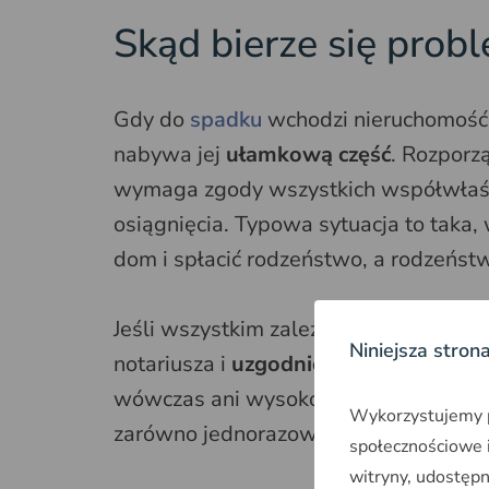
Skąd bierze się probl
Gdy do
spadku
wchodzi nieruchomość, 
nabywa jej
ułamkową część
. Rozporz
wymaga zgody wszystkich współwłaści
osiągnięcia. Typowa sytuacja to taka, w
dom i spłacić rodzeństwo, a rodzeństw
Jeśli wszystkim zależy na szybkim i 
Niniejsza stron
notariusza i
uzgodnić
warunki działu
wówczas ani wysokości rat, ani czas
Wykorzystujemy pl
zarówno jednorazową wypłatę, jak i wi
społecznościowe i
witryny, udostęp