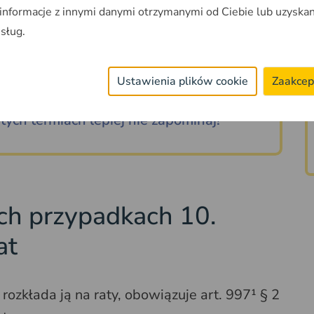
mogą dojść do porozumienia. Wchodzi
 informacje z innymi danymi otrzymanymi od Ciebie lub uzyska
godnie z przepisami.
usług.
Ustawienia plików cookie
Zaakcep
ych termiach lepiej nie zapominaj!
ch przypadkach 10.
at
 rozkłada ją na raty, obowiązuje art. 997¹ § 2