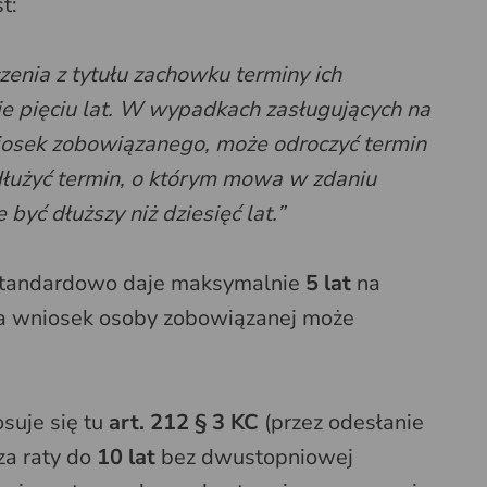
st:
zenia z tytułu zachowku terminy ich
ie pięciu lat. W wypadkach zasługujących na
iosek zobowiązanego, może odroczyć termin
dłużyć termin, o którym mowa w zdaniu
yć dłuższy niż dziesięć lat.”
tandardowo daje maksymalnie
5 lat
na
 na wniosek osoby zobowiązanej może
suje się tu
art. 212 § 3 KC
(przez odesłanie
za raty do
10 lat
bez dwustopniowej