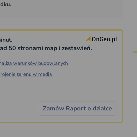
adku.
inut.
ad 50 stronami map i zestawień.
naliza warunków budowlanych
rojenie terenu w media
Zamów Raport o działce