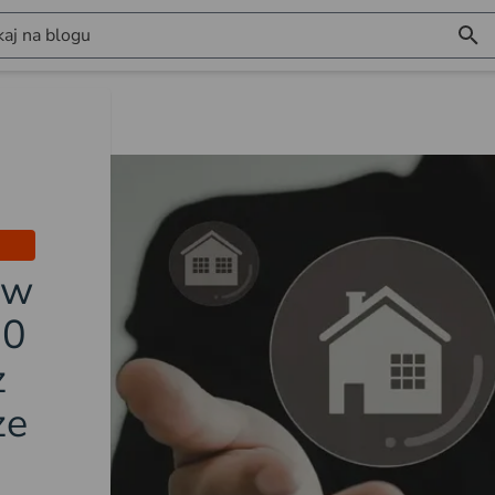
aj na blogu
 w
10
z
ze