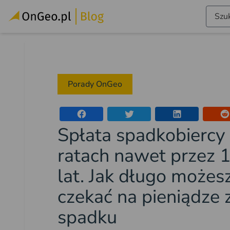
Szuk
Porady OnGeo
Spłata spadkobiercy
ratach nawet przez 
lat. Jak długo możes
czekać na pieniądze 
spadku