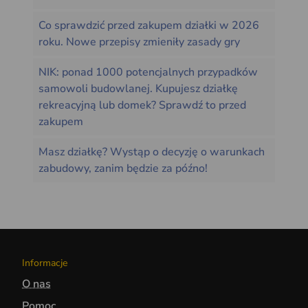
Co sprawdzić przed zakupem działki w 2026
roku. Nowe przepisy zmieniły zasady gry
NIK: ponad 1000 potencjalnych przypadków
samowoli budowlanej. Kupujesz działkę
rekreacyjną lub domek? Sprawdź to przed
zakupem
Masz działkę? Wystąp o decyzję o warunkach
zabudowy, zanim będzie za późno!
Informacje
O nas
Pomoc