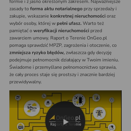
formie i z jasno określonym zakresem. Najważniejsze
zasady to
forma aktu notarialnego
przy sprzedaży i
zakupie, wskazanie
konkretnej nieruchomości
oraz
wybór osoby, której w
pełni ufasz.
Warto też
pamiętać o
weryfikacji nieruchomości
przed
zawarciem umowy. Raport o Terenie OnGeo.pl
pomaga sprawdzić MPZP, zagrożenia i otoczenie, co
zmniejsza ryzyko błędów,
zwłaszcza gdy decyzję
podejmuje pełnomocnik działający w Twoim imieniu.
Świadome i przemyślane pełnomocnictwo sprawia,
że cały proces staje się prostszy i znacznie bardziej
przewidywalny.
Play