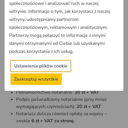
społecznościowe i analizować ruch w naszej
5. Pamiętaj, że pełnomocnictwo możesz
odwołać w każdej chwili
witrynie. Informacje o tym, jak korzystasz z naszej
witryny, udostępniamy partnerom
Odwołanie działa od momentu, gdy pełnomocnik
społecznościowym, reklamowym i analitycznym.
dowie się o odwołaniu.
Partnerzy mogą połączyć te informacje z innymi
danymi otrzymanymi od Ciebie lub uzyskanymi
Ile kosztuje pełnomocnictwo
podczas korzystania z ich usług.
do sprzedaży mieszkania lub
domu?
Ustawienia plików cookie
Zaakceptuj wszystkie
Ceny zgodne z taryfami notarialnymi na 2025 rok:
Pełnomocnictwo notarialne:
30 zł + VAT
Podpis poświadczony notarialnie (przy mniej
wymagających czynnościach):
20 zł + VAT
Notariusz dolicza również opłatę za wypisy –
zwykle
6 zł + VAT za stronę.