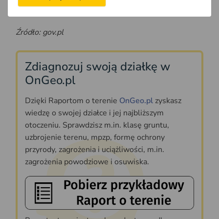
posiadające takie linie będą korzystać z energii
sieciowej do bilansowania swoich własnych potrzeb.
Źródło: gov.pl
Zdiagnozuj swoją działkę w
OnGeo.pl
Dzięki Raportom o terenie
OnGeo.pl
zyskasz
wiedzę o swojej działce i jej najbliższym
otoczeniu. Sprawdzisz m.in. klasę gruntu,
uzbrojenie terenu, mpzp, formę ochrony
przyrody, zagrożenia i uciążliwości, m.in.
zagrożenia powodziowe i osuwiska.