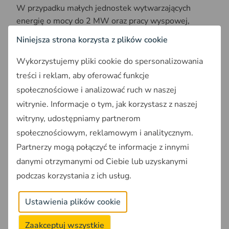
W przypadku małych jednostek wytwarzających
energię o mocy do 2 MW oraz pracy wyspowej,
stosowany będzie tryb zgłoszeniowy, który nie
Niniejsza strona korzysta z plików cookie
wymaga przedkładania ekspertyzy, a jedynie
kompletności i poprawności dokumentacji.
Wykorzystujemy pliki cookie do spersonalizowania
treści i reklam, aby oferować funkcje
Kolejnym nowym elementem wprowadzonym przez
społecznościowe i analizować ruch w naszej
ustawę dotyczącą linii bezpośrednich jest możliwość
witrynie. Informacje o tym, jak korzystasz z naszej
wprowadzania nadwyżek energii elektrycznej do
witryny, udostępniamy partnerom
Krajowego Systemu Elektroenergetycznego, pod
warunkiem zapewnienia bezpieczeństwa
społecznościowym, reklamowym i analitycznym.
funkcjonowania sieci. Producent energii powinien w
Partnerzy mogą połączyć te informacje z innymi
tym przypadku podlegać ogólnym zasadom
danymi otrzymanymi od Ciebie lub uzyskanymi
dotyczącym wydawania nowych lub zmiany
podczas korzystania z ich usług.
istniejących warunków przyłączenia do sieci.
Ustawienia plików cookie
Nowe przepisy regulują również kwestie opłat za
linie bezpośrednie w przypadkach, gdy podmioty
Zaakceptuj wszystkie