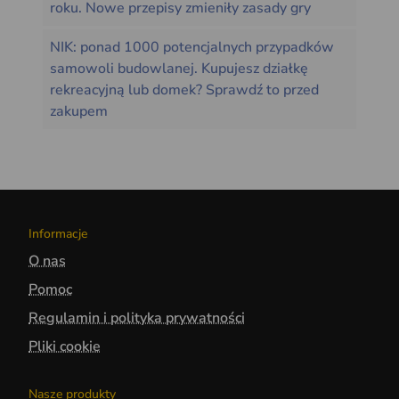
roku. Nowe przepisy zmieniły zasady gry
NIK: ponad 1000 potencjalnych przypadków
samowoli budowlanej. Kupujesz działkę
rekreacyjną lub domek? Sprawdź to przed
zakupem
Informacje
O nas
Pomoc
Regulamin i polityka prywatności
Pliki cookie
Nasze produkty