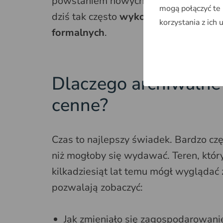
powstaniem nowych inwestycji. To właś
mogą połączyć te
dziś tak często
wykorzystywane w ana
korzystania z ich 
formalnych
.
Dlaczego archiwalne z
cenne?
Czas to najlepszy świadek. Bardzo cz
niż mogłoby się wydawać. Teren, który
kilkadziesiąt lat temu mógł wyglądać z
pozwalają zobaczyć:
Jak zmieniało się zagospodarowanie 