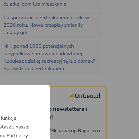
działkę, dom lub mieszkanie
Co sprawdzić przed zakupem działki w
2026 roku. Nowe przepisy zmieniły
zasady gry
NIK: ponad 1000 potencjalnych
przypadków samowoli budowlanej.
Kupujesz działkę rekreacyjną lub domek?
Sprawdź to przed zakupem
Dołącz do naszego newslettera i
odbierz PREZENTY!
 funkcje
stasz z naszej
KOD ZNIŻKOWY 7%
na zakup Raportu o
m. Partnerzy
Terenie OnGeo.pl