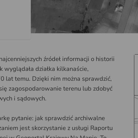
najcenniejszych źródeł informacji o historii
k wyglądała działka kilkanaście,
70 lat temu. Dzięki nim można sprawdzić,
 się zagospodarowanie terenu lub zdobyć
ych i sądowych.
kę pytanie: jak sprawdzić archiwalne
zaniem jest skorzystanie z usługi Raportu
pnej w Geoportal Krajowy Na Mapie. To