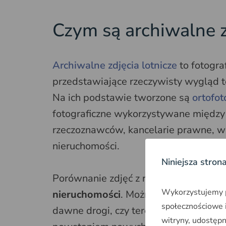
Czym są archiwalne z
Archiwalne zdjęcia lotnicze
to fotogr
przedstawiające rzeczywisty wygląd t
Na ich podstawie tworzone są
ortofo
fotograficzne wykorzystywane między
rzeczoznawców, kancelarie prawne, w
nieruchomości.
Niniejsza stron
Porównanie zdjęć z różnych lat pozwa
Wykorzystujemy pl
nieruchomości
. Można sprawdzić, kie
społecznościowe i
dawne drogi, czy teren był użytkowany
witryny, udostęp