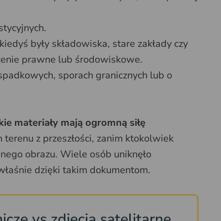
tycyjnych.
kiedyś były składowiska, stare zakłady czy
czenie prawne lub środowiskowe.
 spadkowych, sporach granicznych lub o
kie materiały mają ogromną siłę
 terenu z przeszłości, zanim ktokolwiek
anego obrazu. Wiele osób uniknęło
właśnie dzięki takim dokumentom.
icze vs zdjęcia satelitarne