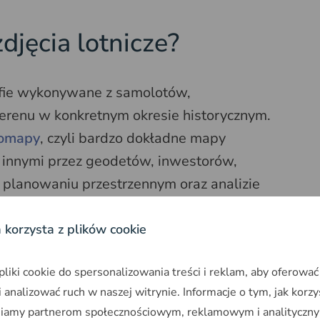
djęcia lotnicze?
afie wykonywane z samolotów,
erenu w konkretnym okresie historycznym.
tomapy
, czyli bardzo dokładne mapy
 innymi przez geodetów, inwestorów,
 planowaniu przestrzennym oraz analizie
a korzysta z plików cookie
la
prześledzić zmiany zachodzące na
iki cookie do spersonalizowania treści i reklam, aby oferować
dy pojawiła się zabudowa, jak przebiegały
 analizować ruch w naszej witrynie. Informacje o tym, jak korzy
 rolniczo albo jak wyglądała okolica przed
niamy partnerom społecznościowym, reklamowym i analityczny