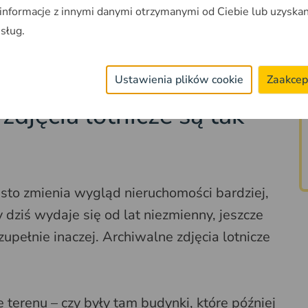
nie dlatego archiwalne zdjęcia lotnicze są
 informacje z innymi danymi otrzymanymi od Ciebie lub uzyska
lizach nieruchomości oraz sprawach
usług.
Ustawienia plików cookie
Zaakcep
djęcia lotnicze są tak
ęsto zmienia wygląd nieruchomości bardziej,
 dziś wydaje się od lat niezmienny, jeszcze
upełnie inaczej. Archiwalne zdjęcia lotnicze
terenu – czy były tam budynki, które później