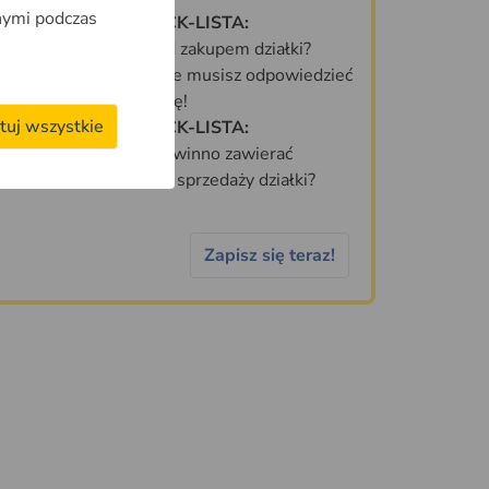
nymi podczas
DARMOWA CHECK-LISTA:
Co sprawdzić przed zakupem działki?
70 PYTAŃ, na które musisz odpowiedzieć
zanim kupisz działkę!
tuj wszystkie
DARMOWA CHECK-LISTA:
Jakie informacje powinno zawierać
idealne ogłoszenie sprzedaży działki?
Zapisz się teraz!