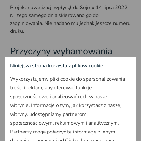
Projekt nowelizacji wpłynął do Sejmu 14 lipca 2022
r. i tego samego dnia skierowano go do
zaopiniowania. Nie nadano mu jednak jeszcze numeru
druku.
Przyczyny wyhamowania
prac nad projektem ustawy
Niniejsza strona korzysta z plików cookie
wiatrakowej
Wykorzystujemy pliki cookie do spersonalizowania
Ministerka Klimatu i Środowiska Anna Moskwa
treści i reklam, aby oferować funkcje
pytana o przyczyny wyhamowania prac nad projektem
społecznościowe i analizować ruch w naszej
nowelizacji powiedziała, że jedną z nich jest
witrynie. Informacje o tym, jak korzystasz z naszej
"
gorączka energetyczna w Sejmie
". Chodzi o
witryny, udostępniamy partnerom
przyjęte w ostatnim czasie ustawy związane z
społecznościowym, reklamowym i analitycznym.
energetyką, czyli m.in ustawę gazowa, węglową czy
Partnerzy mogą połączyć te informacje z innymi
zamrażającą ceny prądu
.
danymi otrzymanymi od Ciebie lub uzyskanymi