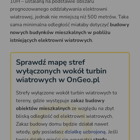
10H – ustalaną na podstawie obszaru
prognozowanego oddziaływania elektrowni
wiatrowej, jednak nie mniejszą niż 500 metrów. Taka
sama minimalna odległość miałaby dotyczyć
budowy
nowych budynków mieszkalnych w pobliżu
istniejących elektrowni wiatrowych
.
Sprawdź mapę stref
wyłączonych wokół turbin
wiatrowych w OnGeo.pl
Strefy wyłączone wokół turbin wiatrowych to
tereny, gdzie występuje
zakaz budowy
obiektów mieszkalnych
ze względu na zbyt
bliską odległość od elektrowni wiatrowych.
Zakaz budowy domu będzie działał nawet
wtedy, gdy posiadasz
działkę uzbrojoną
. Jeśli
twoja działka mieści się wewnątrz
strefy