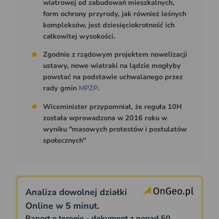
wiatrowej od zabudowań mieszkalnych,
form ochrony przyrody, jak również leśnych
kompleksów, jest dziesięciokrotność ich
całkowitej wysokości.
Zgodnie z rządowym projektem nowelizacji
ustawy, nowe wiatraki na lądzie mogłyby
powstać na podstawie uchwalanego przez
rady gmin
MPZP
.
Wiceminister przypomniał, że reguła 10H
została wprowadzona w 2016 roku w
wyniku "masowych protestów i postulatów
społecznych"
Analiza dowolnej działki
Online w 5 minut.
Raport o terenie - dokument z ponad 50