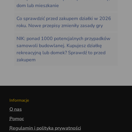
dom lub mieszkanie
Co sprawdzić przed zakupem działki w 2026
roku. Nowe przepisy zmieniły zasady gry
NIK: ponad 1000 potencjalnych przypadków
samowoli budowlanej. Kupujesz działkę
rekreacyjną lub domek? Sprawdź to przed
zakupem
Informacje
O nas
Pomoc
Regulamin i polityka prywatności