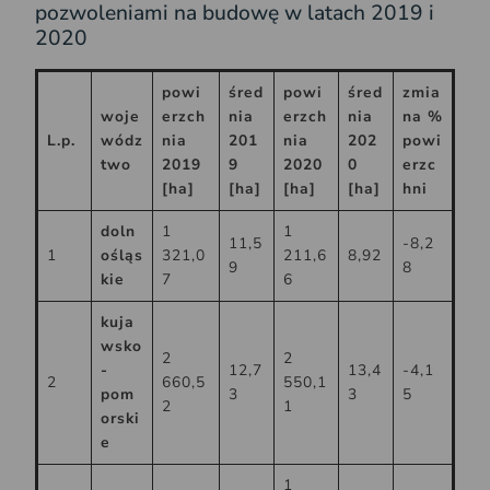
pozwoleniami na budowę w latach 2019 i
2020
powi
śred
powi
śred
zmia
woje
erzch
nia
erzch
nia
na %
L.p.
wódz
nia
201
nia
202
powi
two
2019
9
2020
0
erzc
[ha]
[ha]
[ha]
[ha]
hni
doln
1
1
11,5
-8,2
1
ośląs
321,0
211,6
8,92
9
8
kie
7
6
kuja
wsko
2
2
-
12,7
13,4
-4,1
2
660,5
550,1
pom
3
3
5
2
1
orski
e
1