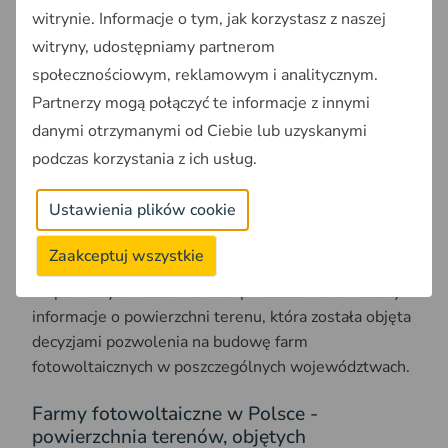
witrynie. Informacje o tym, jak korzystasz z naszej
witryny, udostępniamy partnerom
społecznościowym, reklamowym i analitycznym.
Partnerzy mogą połączyć te informacje z innymi
Mapa pozwoleń na budowę farm fotowoltaicznych w 2020 r.
danymi otrzymanymi od Ciebie lub uzyskanymi
podczas korzystania z ich usług.
Powierzchnia terenu
zajmowana przez farmy
Ustawienia plików cookie
fotowoltaiczne w Polsce
Zaakceptuj wszystkie
W poniższych zestawieniach przedstawione zostały
informacje o powierzchni terenu, która została objęta
decyzjami pozwolenia na budowę farm
fotowoltaicznych w poszczególnych województwach.
Farmy fotowoltaiczne w Polsce -
powierzchnia terenów, objętych