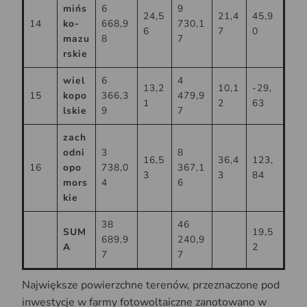
mińs
6
9
24,5
21,4
45,9
14
ko-
668,9
730,1
6
7
0
mazu
8
7
rskie
wiel
6
4
13,2
10,1
-29,
15
kopo
366,3
479,9
1
2
63
lskie
9
7
zach
odni
3
8
16,5
36,4
123,
16
opo
738,0
367,1
3
3
84
mors
4
6
kie
38
46
SUM
19,5
689,9
240,9
A
2
7
7
Największe powierzchne terenów, przeznaczone pod
inwestycje w farmy fotowoltaiczne zanotowano w