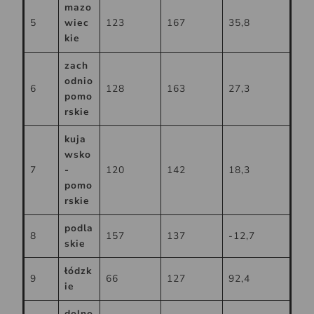
mazo
5
wiec
123
167
35,8
kie
zach
odnio
6
128
163
27,3
pomo
rskie
kuja
wsko
7
-
120
142
18,3
pomo
rskie
podla
8
157
137
-12,7
skie
łódzk
9
66
127
92,4
ie
dolno