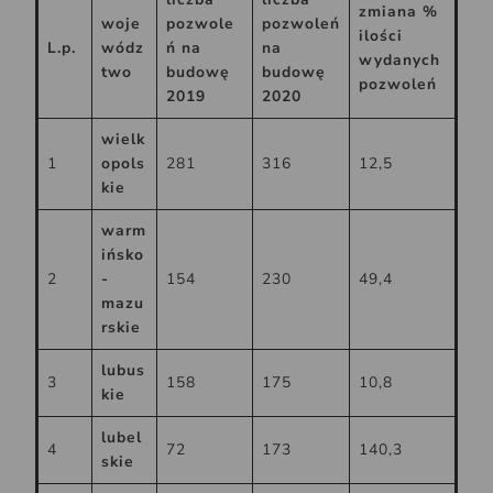
zmiana %
woje
pozwole
pozwoleń
ilości
L.p.
wódz
ń na
na
wydanych
two
budowę
budowę
pozwoleń
2019
2020
wielk
1
opols
281
316
12,5
kie
warm
ińsko
2
-
154
230
49,4
mazu
rskie
lubus
3
158
175
10,8
kie
lubel
4
72
173
140,3
skie