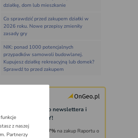
działkę, dom lub mieszkanie
Co sprawdzić przed zakupem działki w
2026 roku. Nowe przepisy zmieniły
zasady gry
NIK: ponad 1000 potencjalnych
przypadków samowoli budowlanej.
Kupujesz działkę rekreacyjną lub domek?
Sprawdź to przed zakupem
Dołącz do naszego newslettera i
 funkcje
odbierz PREZENTY!
stasz z naszej
KOD ZNIŻKOWY 7%
na zakup Raportu o
m. Partnerzy