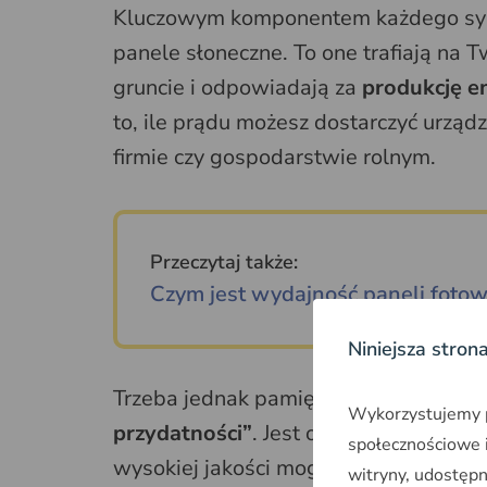
Kluczowym komponentem każdego syst
panele słoneczne. To one trafiają na T
gruncie i odpowiadają za
produkcję en
to, ile prądu możesz dostarczyć urzą
firmie czy gospodarstwie rolnym.
Przeczytaj także:
Czym jest wydajność paneli fotow
Niniejsza stron
Trzeba jednak pamiętać, że
panele sł
Wykorzystujemy pl
przydatności”
. Jest on coraz dłuższy 
społecznościowe i
wysokiej jakości mogą pracować zach
witryny, udostęp