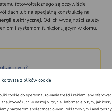
emu fotowoltaicznego są oczywiście
wój dach lub na specjalną konstrukcję na
ergii elektrycznej
. Od ich wydajności zależy
dzeniom i systemom funkcjonującym w domu,
oltaicznych?
a korzysta z plików cookie
oneczne to elementy z „terminem
iki cookie do spersonalizowania treści i reklam, aby oferować
– dziś szacuje się, że moduły fotowoltaiczne
 analizować ruch w naszej witrynie. Informacje o tym, jak korzy
owując ok. 90 % sprawności przez
niamy partnerom społecznościowym, reklamowym i analityczny