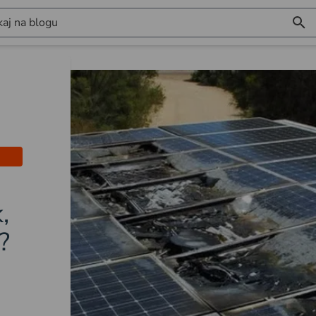
aj na blogu
,
?