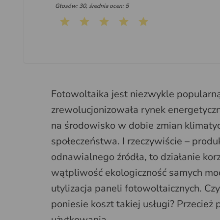
Głosów: 30, średnia ocen: 5
Fotowoltaika jest niezwykle popularn
zrewolucjonizowała rynek energetycz
na środowisko w dobie zmian klimaty
społeczeństwa. I rzeczywiście – produk
odnawialnego źródła, to działanie kor
wątpliwość ekologiczność samych mod
utylizacja paneli fotowoltaicznych. C
poniesie koszt takiej usługi? Przecie
użytkowania.