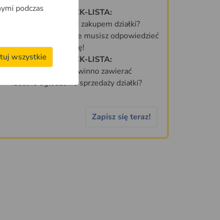
Terenie OnGeo.pl
nymi podczas
DARMOWA CHECK-LISTA:
Co sprawdzić przed zakupem działki?
70 PYTAŃ, na które musisz odpowiedzieć
zanim kupisz działkę!
tuj wszystkie
DARMOWA CHECK-LISTA:
Jakie informacje powinno zawierać
idealne ogłoszenie sprzedaży działki?
Zapisz się teraz!