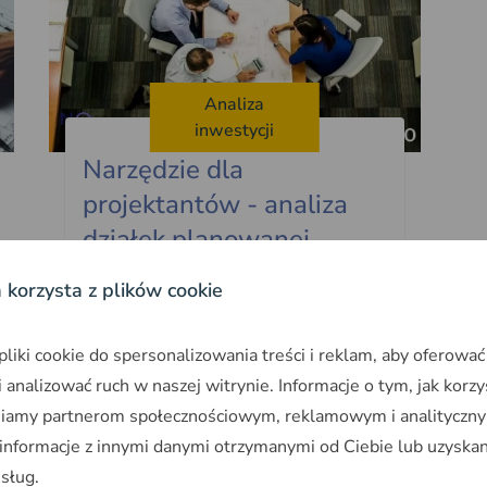
Analiza
inwestycji
Narzędzie dla
projektantów - analiza
działek planowanej
inwestycji
a korzysta z plików cookie
Analiza działek planowanej inwestycji
jest jedną z podstawowych czynności
iki cookie do spersonalizowania treści i reklam, aby oferować
jakie musi wykonać projektant jeszcze
 analizować ruch w naszej witrynie. Informacje o tym, jak korzy
zanim zacznie prace projektowe
niamy partnerom społecznościowym, reklamowym i analityczny
2023-11-20
~3min
 informacje z innymi danymi otrzymanymi od Ciebie lub uzyska
usług.