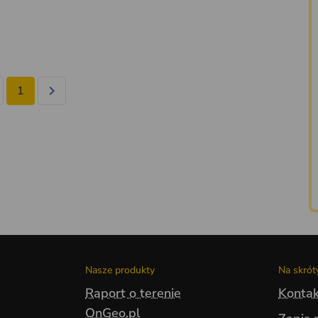
1
Nasze produkty
Na skrót
Raport o terenie
Kontak
OnGeo.pl