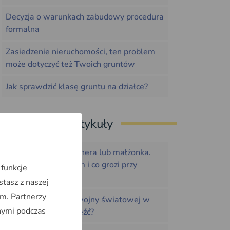
Decyzja o warunkach zabudowy procedura
formalna
Zasiedzenie nieruchomości, ten problem
może dotyczyć też Twoich gruntów
Jak sprawdzić klasę gruntu na działce?
Ostatnie artykuły
Dom na działce partnera lub małżonka.
Kto jest właścicielem i co grozi przy
 funkcje
rozstaniu
stasz z naszej
m. Partnerzy
Zdjęcia lotnicze z II wojny światowej w
nymi podczas
Geoportalu jak znaleźć?