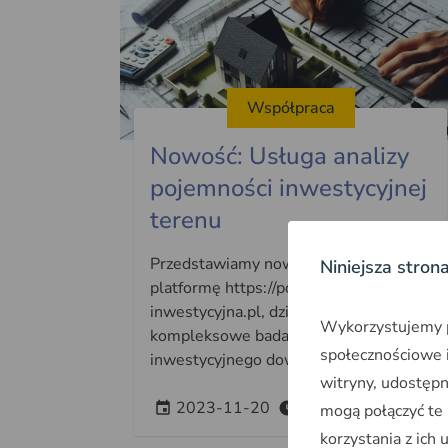
Współpraca
Nowość: Usługa analizy
pojemności inwestycyjnej
terenu
Przedstawiamy nową innowacyjną
Niniejsza stron
platformę https://pojemnosc-
inwestycyjna.pl, dzięki której zlecisz
Wykorzystujemy pl
kompleksowe badanie potencjału
społecznościowe i
inwestycyjnego dowolnego obszaru
witryny, udostęp
2023-11-20
~3min
mogą połączyć te
korzystania z ich 