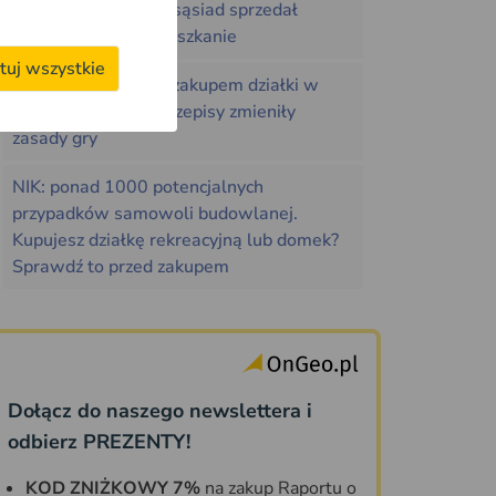
Jak sprawdzić za ile sąsiad sprzedał
działkę, dom lub mieszkanie
tuj wszystkie
Co sprawdzić przed zakupem działki w
2026 roku. Nowe przepisy zmieniły
zasady gry
NIK: ponad 1000 potencjalnych
przypadków samowoli budowlanej.
Kupujesz działkę rekreacyjną lub domek?
Sprawdź to przed zakupem
Dołącz do naszego newslettera i
odbierz PREZENTY!
KOD ZNIŻKOWY 7%
na zakup Raportu o