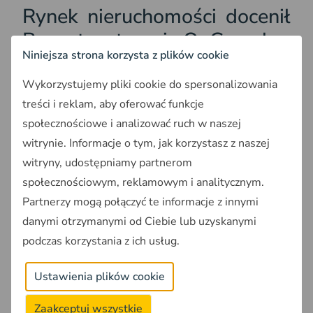
Rynek nieruchomości docenił
Raporty o terenie OnGeo.pl
Niniejsza strona korzysta z plików cookie
Niektórzy gracze na rynku dostrzegli różnice i oparli
Wykorzystujemy pliki cookie do spersonalizowania
swoje decyzje o Raporty o terenie
OnGeo.pl
.
treści i reklam, aby oferować funkcje
Oczywiście,
najliczniejszą grupą użytkowników są
społecznościowe i analizować ruch w naszej
użytkownicy indywidualni
. Są to zwykle osoby
witrynie. Informacje o tym, jak korzystasz z naszej
kupujące grunty na swoje indywidualne potrzeby -
witryny, udostępniamy partnerom
pod budowę domu lub pod inwestycję “na
społecznościowym, reklamowym i analitycznym.
przyszłość”. Takich użytkowników OnGeo.pl
Partnerzy mogą połączyć te informacje z innymi
rejestruje już kilkadziesiąt tysięcy.
danymi otrzymanymi od Ciebie lub uzyskanymi
Jak deklarują użytkownicy OnGeo.pl, Raport o terenie
podczas korzystania z ich usług.
często staje się
wybawieniem od tragedii
życiowych
. Należy wspomnieć o użytkownikach,
Ustawienia plików cookie
którzy
dzięki Raportowi nie nabyli atrakcyjnej
cenowo „działki budowlanej” na osuwisku, czy w
Zaakceptuj wszystkie