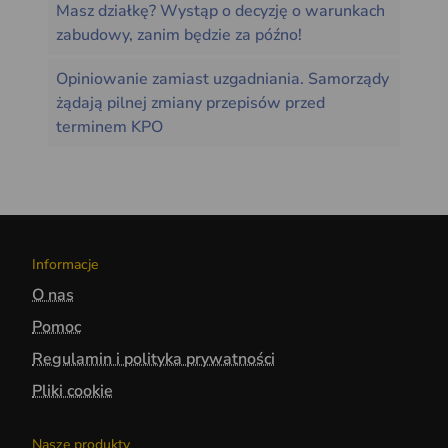
Masz działkę? Wystąp o decyzję o warunkach
zabudowy, zanim będzie za późno!
Opiniowanie zamiast uzgadniania. Samorządy
żądają pilnej zmiany przepisów przed
terminem KPO
Informacje
O nas
Pomoc
Regulamin i polityka prywatności
Pliki cookie
Nasze produkty