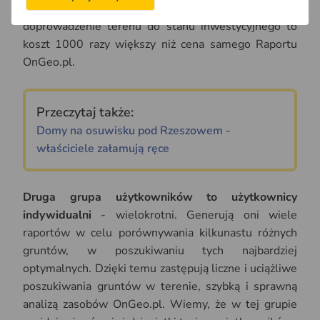
terenie podmokłym
i zalewowym, gdzie
doprowadzenie terenu do stanu inwestycyjnego to
koszt 1000 razy większy niż cena samego Raportu
OnGeo.pl.
Przeczytaj także:
Domy na osuwisku pod Rzeszowem -
właściciele załamują ręce
Druga grupa użytkowników to użytkownicy
indywidualni
- wielokrotni. Generują oni wiele
raportów w celu porównywania kilkunastu różnych
gruntów, w poszukiwaniu tych najbardziej
optymalnych. Dzięki temu zastępują liczne i uciążliwe
poszukiwania gruntów w terenie, szybką i sprawną
analizą zasobów OnGeo.pl. Wiemy, że w tej grupie