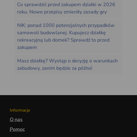
Co sprawdzić przed zakupem działki w 2026
roku. Nowe przepisy zmieniły zasady gry
NIK: ponad 1000 potencjalnych przypadków
samowoli budowlanej. Kupujesz działkę
rekreacyjną lub domek? Sprawdź to przed
zakupem
Masz działkę? Wystąp o decyzję o warunkach
zabudowy, zanim będzie za późno!
Informacje
O nas
Pomoc