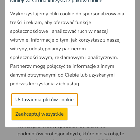
Niniejsza strona korzysta z plików cookie
Poznaj średnie ceny działek, mieszkań i domów
dzięki Raportowi o terenie OnGeo.pl
Wykorzystujemy pliki cookie do spersonalizowania
treści i reklam, aby oferować funkcje
społecznościowe i analizować ruch w naszej
Źródła danych Portalu DOM
witrynie. Informacje o tym, jak korzystasz z naszej
witryny, udostępniamy partnerom
Portal DOM będzie gromadził dane z trzech głównych
społecznościowym, reklamowym i analitycznym.
źródeł:
Partnerzy mogą połączyć te informacje z innymi
Rynek pierwotny
: Informacje o umowach
danymi otrzymanymi od Ciebie lub uzyskanymi
sprzedaży mieszkań i domów jednorodzinnych
podczas korzystania z ich usług.
objętych obowiązkiem prowadzenia
mieszkaniowego rachunku powierniczego,
Ustawienia plików cookie
pozyskiwane od podmiotów zgłaszających dane do
Ewidencji Deweloperskiego Funduszu
Zaakceptuj wszystkie
Gwarancyjnego.
Rynek pierwotny (poza DFG)
: Dane od
podmiotów profesjonalnych, które nie są objęte