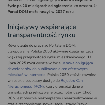
zakończeniu prac legislacyjnych
ustawa wejdzie w
życie po 20 miesiącach od ogłoszenia
, co oznacza, że
Portal DOM może ruszyć w 2027 roku
.
Inicjatywy wspierające
transparentność rynku
Równolegle do prac nad Portalem DOM,
ugrupowanie Polska 2050 aktywnie działa na rzecz
większej przejrzystości rynku mieszkaniowego.
11
lipca 2025 roku
weszła w życie
ustawa obligująca
deweloperów do publikowania cen ofertowych
mieszkań w Internecie
. Polska 2050 złożyła również
wniosek o bezpłatny dostęp do
Rejestru Cen
Nieruchomości (RCN)
, który gromadzi dane o
transakcjach przekazywane przez notariuszy. Choć
RCN jest obecnie niekompletny i nieaktualizowany w
czasie rzeczywistym, nowelizacja ustawy Prawo