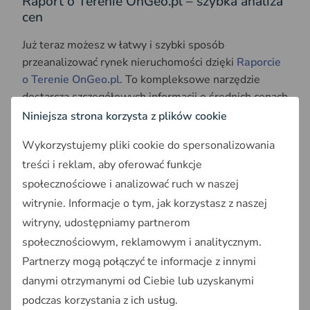
Raport o Terenie OnGeo.pl – szybka analiza
cen
Już teraz możesz w łatwy i szybki sposób
przeanalizować rynek nieruchomości dzięki
Raporcie
o Terenie OnGeo.pl
. To kompleksowe narzędzie
dostarcza szczegółowych informacji o średnich cenach
mieszkań i działek w promieniu 5 km od wybranej
Niniejsza strona korzysta z plików cookie
lokalizacji. Raport zawiera:
Wykorzystujemy pliki cookie do spersonalizowania
Mapę cen
: Wizualizacja średnich cen mieszkań,
treści i reklam, aby oferować funkcje
ułatwiająca identyfikację obszarów z wyższymi i
społecznościowe i analizować ruch w naszej
niższymi stawkami.
witrynie. Informacje o tym, jak korzystasz z naszej
Statystyki
: Średnia cena, minimalna i maksymalna
witryny, udostępniamy partnerom
wartość nieruchomości w danym obszarze.
społecznościowym, reklamowym i analitycznym.
Wykresy trendów
: Dane historyczne z ostatnich 5
Partnerzy mogą połączyć te informacje z innymi
lat, pokazujące dynamikę zmian cen na rynku
danymi otrzymanymi od Ciebie lub uzyskanymi
pierwotnym i wtórnym.
Analizę dla 39 miast Polski
: dostępne są dla
podczas korzystania z ich usług.