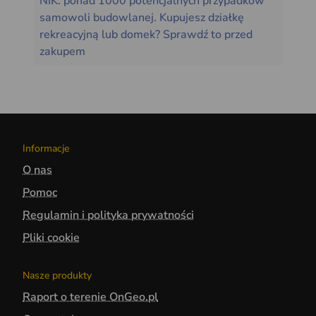
NIK: ponad 1000 potencjalnych przypadków
samowoli budowlanej. Kupujesz działkę
rekreacyjną lub domek? Sprawdź to przed
zakupem
Informacje
O nas
Pomoc
Regulamin i polityka prywatności
Pliki cookie
Nasze produkty
Raport o terenie OnGeo.pl