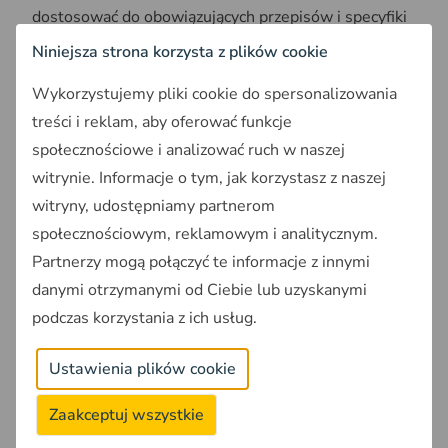
dostosować do obowiązujących przepisów i specyfiki
danej działki, co wynika z lokalnych uwarunkowań
Niniejsza strona korzysta z plików cookie
przestrzennych. Oznacza to, że są one praktyczne i
użyteczne na terenie całego kraju, również na
Wykorzystujemy pliki cookie do spersonalizowania
obszarach górskich.
treści i reklam, aby oferować funkcje
społecznościowe i analizować ruch w naszej
witrynie. Informacje o tym, jak korzystasz z naszej
witryny, udostępniamy partnerom
społecznościowym, reklamowym i analitycznym.
Partnerzy mogą połączyć te informacje z innymi
danymi otrzymanymi od Ciebie lub uzyskanymi
podczas korzystania z ich usług.
Ustawienia plików cookie
Projekt domu Castor 180,
źródło: GUNB
Aby skorzystać z tych interesujących projektów,
Zaakceptuj wszystkie
wystarczy wypełnić formularz kontaktowy dostępny