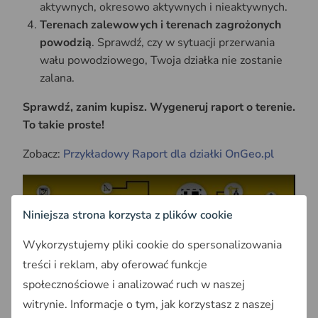
aktywnych, okresowo aktywnych i nieaktywnych.
Terenach zalewowych i terenach zagrożonych
powodzią
. Sprawdź, czy w sytuacji przerwania
wału powodziowego, Twoja działka nie zostanie
zalana.
Sprawdź, zanim kupisz. Wygeneruj raport o terenie.
To takie proste!
Zobacz:
Przykładowy Raport dla działki OnGeo.pl
Niniejsza strona korzysta z plików cookie
Wykorzystujemy pliki cookie do spersonalizowania
Play
treści i reklam, aby oferować funkcje
społecznościowe i analizować ruch w naszej
witrynie. Informacje o tym, jak korzystasz z naszej