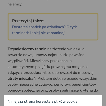
najemcy.
Przeczytaj także:
Dostałeś spadek po dziadkach? O tych
terminach lepiej nie zapominaj!
Trzymiesięczny termin
na złożenie wniosku o
zawarcie nowej umowy najmu budzi poważne
wątpliwości. Mieszkańcy przekonani o
automatycznym przejściu praw najmu mogą
nie
zdążyć z procedurami,
co doprowadzi do masowej
utraty mieszkań.
Problem dotknie przede wszystkim
osoby nieporadne życiowo: seniorów, beneficjentów
pomocy społecznej oraz osoby spełniające kryteria do
jej otrzymania.
Niniejsza strona korzysta z plików cookie
Projekt przyznaje wynajmującemu nieograniczoną