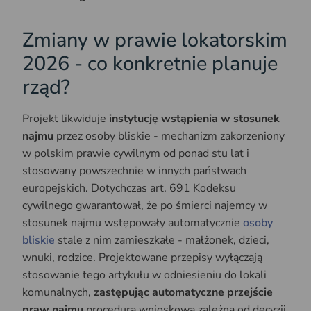
Zmiany w prawie lokatorskim
2026 - co konkretnie planuje
rząd?
Projekt likwiduje
instytucję wstąpienia w stosunek
najmu
przez osoby bliskie - mechanizm zakorzeniony
w polskim prawie cywilnym od ponad stu lat i
stosowany powszechnie w innych państwach
europejskich. Dotychczas art. 691 Kodeksu
cywilnego gwarantował, że po śmierci najemcy w
stosunek najmu wstępowały automatycznie
osoby
bliskie
stale z nim zamieszkałe - małżonek, dzieci,
wnuki, rodzice. Projektowane przepisy wyłączają
stosowanie tego artykułu w odniesieniu do lokali
komunalnych,
zastępując automatyczne przejście
praw najmu
procedurą wnioskową zależną od decyzji