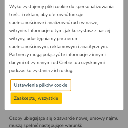
Wykorzystujemy pliki cookie do spersonalizowania
swobodę w ustalaniu terminu odpowiedzi na ofertę
zawarcia umowy. RPO ocenia tę regulację jako
treści i reklam, aby oferować funkcje
pozbawioną merytorycznego uzasadnienia.
społecznościowe i analizować ruch w naszej
witrynie. Informacje o tym, jak korzystasz z naszej
Kto straci prawo do lokalu
witryny, udostępniamy partnerom
społecznościowym, reklamowym i analitycznym.
komunalnego według
Partnerzy mogą połączyć te informacje z innymi
nowych przepisów 2026?
danymi otrzymanymi od Ciebie lub uzyskanymi
podczas korzystania z ich usług.
Nowe regulacje wprowadzają
weryfikację
majątkową i dochodową
jako kluczowy warunek
Ustawienia plików cookie
kontynuacji najmu komunalnego po śmierci
głównego najemcy.
Zaakceptuj wszystkie
Kryteria majątkowe dla kontynuacji najmu
Osoby ubiegające się o zawarcie nowej umowy najmu
muszą spełnić następujące warunki: