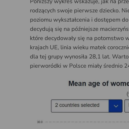
Poniższy wykres wskazuje, jak na przes
rodzących swoje pierwsze dziecko. Ni
poziomu wykształcenia i dostępem do a
decydują się na późniejsze macierzyń
które decydowały się na potomstwo wy
krajach UE, linia wieku matek coroczn
dla tej grupy wynosiła 28,1 lat. Wart
pierworódki w Polsce miały średnio 24