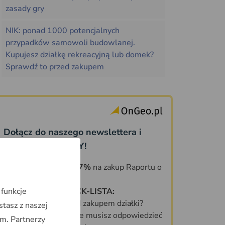
zasady gry
NIK: ponad 1000 potencjalnych
przypadków samowoli budowlanej.
Kupujesz działkę rekreacyjną lub domek?
Sprawdź to przed zakupem
Dołącz do naszego newslettera i
odbierz PREZENTY!
KOD ZNIŻKOWY 7%
na zakup Raportu o
Terenie OnGeo.pl
 funkcje
DARMOWA CHECK-LISTA:
Co sprawdzić przed zakupem działki?
stasz z naszej
70 PYTAŃ, na które musisz odpowiedzieć
m. Partnerzy