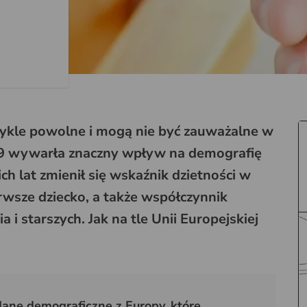
ykle powolne i mogą nie być zauważalne w
9 wywarła znaczny wpływ na demografię
ich lat zmienił się wskaźnik dzietności w
rwsze dziecko, a także współczynnik
i starszych. Jak na tle Unii Europejskiej
ane demograficzne z Europy, które