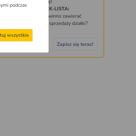
zanim kupisz działkę!
nymi podczas
DARMOWA CHECK-LISTA:
Jakie informacje powinno zawierać
idealne ogłoszenie sprzedaży działki?
tuj wszystkie
Zapisz się teraz!