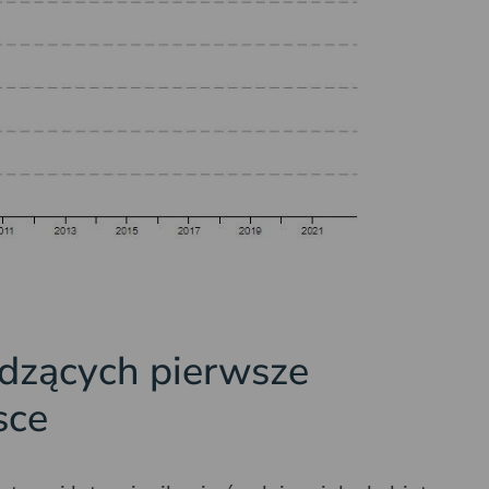
odzących pierwsze
sce