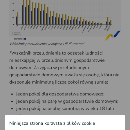
Wskaźnik przeludnienia w krajach UE /Eurostat/
*Wskaźnik przeludnienia to odsetek ludności
mieszkającej w przeludnionym gospodarstwie
domowym. Za żyjącą w przeludnionym
gospodarstwie domowym uważa się osobę, która nie
dysponuje minimalną liczbą pokoi równą sumie:
jeden pokój dla gospodarstwa domowego;
jeden pokój na parę w gospodarstwie domowym;
jeden pokój na osobę samotną w wieku 18 lat i
więcej;
jeden pokój na parę osób stanu wolnego tej samej
Niniejsza strona korzysta z plików cookie