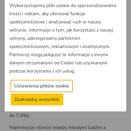
płci w wieku od 12 do 17 lat;
Wykorzystujemy pliki cookie do spersonalizowania
jeden pokój na jedną osobę w wieku od 12 do 17
treści i reklam, aby oferować funkcje
lat i nieuwzględnioną w poprzedniej kategorii;
społecznościowe i analizować ruch w naszej
jeden pokój na parę dzieci do lat 12.
witrynie. Informacje o tym, jak korzystasz z naszej
witryny, udostępniamy partnerom
Młodzi ludzie a populacja
społecznościowym, reklamowym i analitycznym.
ogółem
Partnerzy mogą połączyć te informacje z innymi
danymi otrzymanymi od Ciebie lub uzyskanymi
Największe różnice we wskaźnikach obserwujemy w
podczas korzystania z ich usług.
Danii, Holandii i Finlandii. Wskaźnik przeludnienia
wśród młodych ludzi był ponad dwukrotnie wyższy
Ustawienia plików cookie
niż odsetek ludności w Danii (21,6 % w przypadku
młodych ludzi w porównaniu z 9,2 % w przypadku
Zaakceptuj wszystkie
wszystkich grup wiekowych), Holandii (7,5 % w
porównaniu z 3,4 %) i Finlandii (15,6 % w stosunku
do 7,4%).
Najmniejsze różnice między młodymi ludźmi a