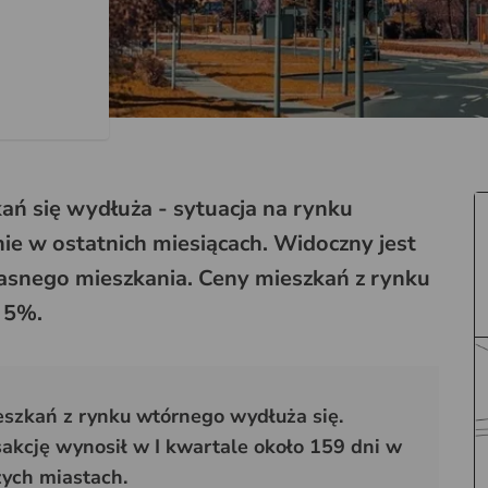
ań się wydłuża - sytuacja na rynku
ie w ostatnich miesiącach. Widoczny jest
łasnego mieszkania. Ceny mieszkań z rynku
o 5%.
szkań z rynku wtórnego wydłuża się.
sakcję wynosił w I kwartale około 159 dni w
ych miastach.