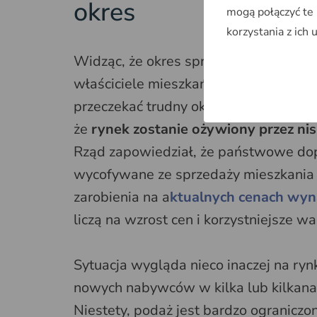
okres
mogą połączyć te
korzystania z ich 
Widząc, że okres sprzedaży się wydłuż
właściciele mieszkań decydują się naw
przeczekać trudny okres, planują powró
że
rynek zostanie ożywiony przez ni
Rząd zapowiedział, że państwowe dop
wycofywane ze sprzedaży mieszkania t
zarobienia na a
ktualnych cenach wyn
liczą na wzrost cen i korzystniejsze w
Sytuacja wygląda nieco inaczej na ryn
nowych nabywców w kilka lub kilkanaś
Niestety, podaż jest bardzo ograniczo