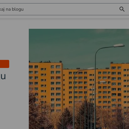
aj na blogu
ku