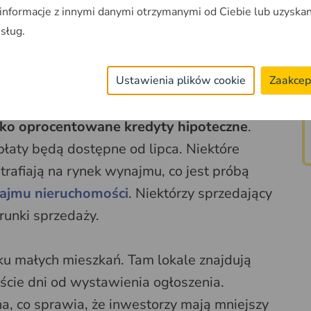
 informacje z innymi danymi otrzymanymi od Ciebie lub uzyska
usług.
a i nie przynosi oczekiwanych efektów,
et na wycofanie swojej oferty. Chcąc
Ustawienia plików cookie
Zaakcep
cić do tematu "za jakiś czas". Jest nadzieja,
sko oprocentowane kredyty hipoteczne
.
łaty będą dostępne od lipca. Niektóre
rafiają na rynek wynajmu, co jest próbą
ajmu nieruchomości
. Niektórzy sprzedający
arunki sprzedaży.
ku małych mieszkań. Tam lokale znajdują
cie dni od wystawienia ogłoszenia.
na, co sprawia, że inwestorzy mają mniejszy