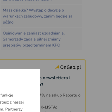
Masz działkę? Wystąp o decyzję o
warunkach zabudowy, zanim będzie za
późno!
Opiniowanie zamiast uzgadniania.
Samorządy żądają pilnej zmiany
przepisów przed terminem KPO
Dołącz do naszego newslettera i
odbierz PREZENTY!
 funkcje
KOD ZNIŻKOWY 7%
na zakup Raportu o
Terenie OnGeo.pl
stasz z naszej
DARMOWA CHECK-LISTA:
m. Partnerzy