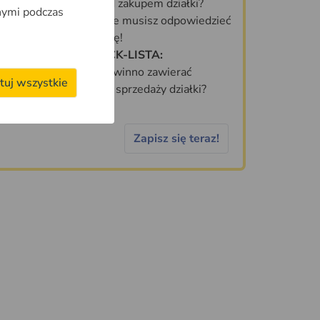
Co sprawdzić przed zakupem działki?
nymi podczas
70 PYTAŃ, na które musisz odpowiedzieć
zanim kupisz działkę!
DARMOWA CHECK-LISTA:
Jakie informacje powinno zawierać
tuj wszystkie
idealne ogłoszenie sprzedaży działki?
Zapisz się teraz!