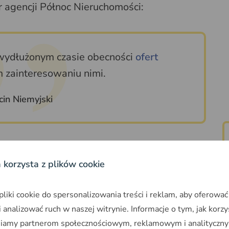
or agencji Północ Nieruchomości:
 wydłużonym czasie obecności
ofert
 zainteresowaniu nimi.
in Niemyjski
 lub dużej powierzchni znajdowały nabywców
okres można mierzyć w miesiącach.
a korzysta z plików cookie
iki cookie do spersonalizowania treści i reklam, aby oferować
 chcą przeczekać trudny
 analizować ruch w naszej witrynie. Informacje o tym, jak korzy
niamy partnerom społecznościowym, reklamowym i analityczny